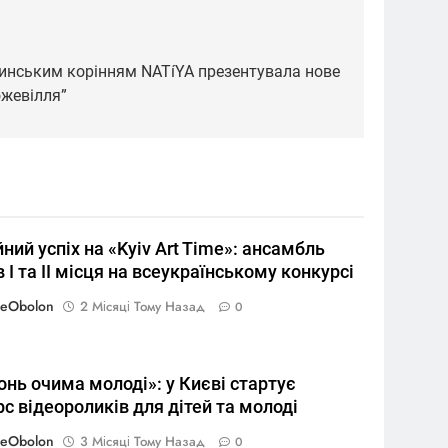
зинським корінням NATíYA презентувала нове
ожевілля”
ний успіх на «Kyiv Art Time»: ансамбль
 І та ІІ місця на всеукраїнському конкурсі
reObolon
2 Місяці Тому Назад
0
нь очима молоді»: у Києві стартує
с відеороликів для дітей та молоді
reObolon
3 Місяці Тому Назад
0