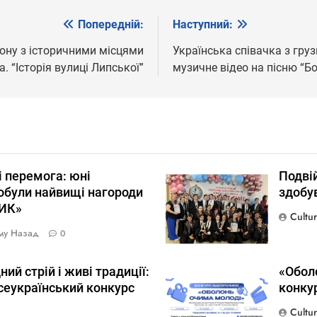
Попередній:
Наступний:
ону з історичними місцями
Українська співачка з гру
. “Історія вулиці Липської”
музичне відео на пісню “Б
і перемога: юні
Подвій
були найвищі нагороди
здобув
ИК»
Cultu
ому Назад
0
ий стрій і живі традиції:
«Оболо
Всеукраїнський конкурс
конкур
Cultu