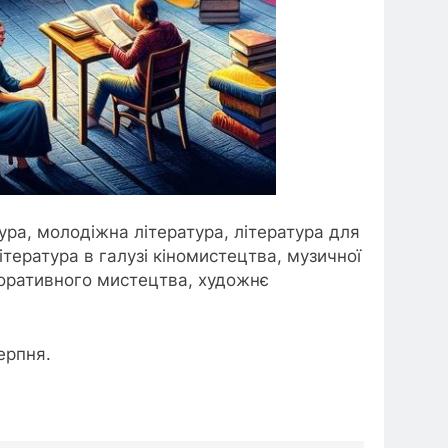
ура, молодіжна література, література для
ітература в галузі кіномистецтва, музичної
коративного мистецтва, художнє
ерпня.