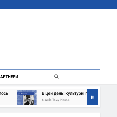
В Місті Києві Державної Адміністрації
АРТНЕРИ
В цей день: культурні події 2 серпня – що сталось
6 Днів Тому Назад