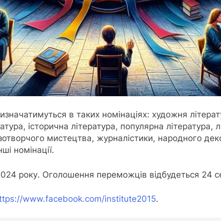
визначатимуться в таких номінаціях: художня літерат
атура, історична література, популярна література, л
азотворчого мистецтва, журналістики, народного де
ші номінації.
2024 року. Оголошення переможців відбудеться 24 с
ttps://www.facebook.com/institute2015
.