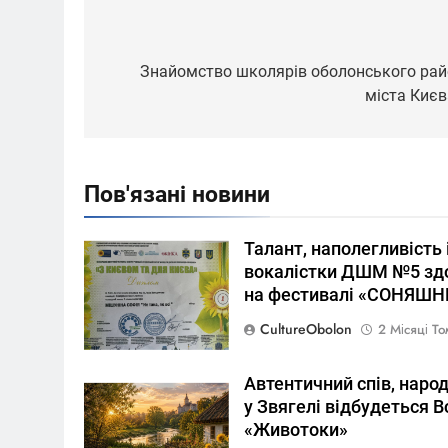
Навігація
записів
Знайомство школярів оболонського рай
міста Києва
Пов'язані новини
Талант, наполегливість 
вокалістки ДШМ №5 здо
на фестивалі «СОНЯШН
CultureObolon
2 Місяці Т
Автентичний спів, народн
у Звягелі відбудеться 
«Животоки»