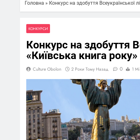
Головна
»
Конкурс на здобуття Всеукраїнської л
КОНКУРСИ
Конкурс на здобуття В
«Київська книга року»
0
Culture Obolon
2 Роки Тому Назад
1 Mi