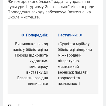
Житомирської обласної ради та управління
культури і туризму Звягельської міської ради.
Проведення заходу забезпечує Звягельська
школа мистецтв.
Попередній:
Наступний:
Навігація
записів
Вишиванка як код
«Суцвіття мрій»: у
нації: у бібліотеці на
бібліотеці відкрили
Пріорці відкриють
міжнародний
художньо-
літературно-
мистецьку
мистецький
виставку до
вернісаж пам’яті,
Всесвітнього дня
творчості та
вишиванки
незламності