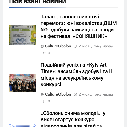
Пов'язані новини
Талант, наполегливість і
перемога: юні вокалістки ДШМ
№5 здобули найвищі нагороди
на фестивалі «СОНЯШНИК»
CultureObolon
2 місяці тому назад
0
Подвійний успіх на «Kyiv Art
Time»: ансамбль здобув І та ІІ
місця на всеукраїнському
конкурсі
CultureObolon
2 місяці тому назад
0
«Оболонь очима молоді»: у
Києві стартує конкурс
відеороликів для дітей та