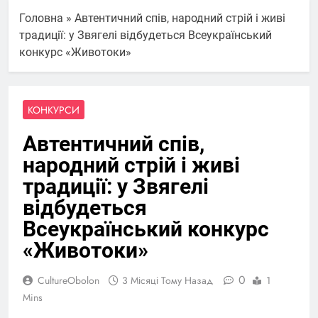
Головна
»
Автентичний спів, народний стрій і живі
традиції: у Звягелі відбудеться Всеукраїнський
конкурс «Животоки»
КОНКУРСИ
Автентичний спів,
народний стрій і живі
традиції: у Звягелі
відбудеться
Всеукраїнський конкурс
«Животоки»
0
CultureObolon
3 Місяці Тому Назад
1
Mins