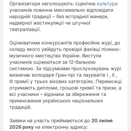
Організатори наголошують: сценічна
культура
учасників повинна максимально відповідати
народній традиції – без естрадної манери,
надмірної жестикуляції чи штучної
театралізації.
Оцінюватиме конкурсантів професійне журі, до
складу якого увійдуть провідні фахівці пісенно-
музичного мистецтва України. Виступи
учасників оцінюються за 12-бальною
системою. За підсумками прослуховувань журі
визначає володаря Гран-прі та лауреатів І , ІІ ,
III премії у трьох вікових категоріях. Переможці
отримають дипломи, грошові премії та призи, а
всі учасники – відзнаки за збереження та
примноження українських національних
традицій.
Заявки на участь приймаються до
20 липня
2026 року
на електронну адресу: