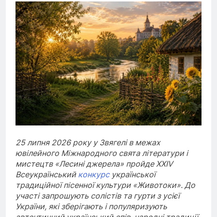
25 липня 2026 року у Звягелі в межах
ювілейного Міжнародного свята літератури і
мистецтв «Лесині джерела» пройде XXIV
Всеукраїнський
конкурс
української
традиційної пісенної культури «Животоки». До
участі запрошують солістів та гурти з усієї
України, які зберігають і популяризують
автентичний український спів, народні традиції