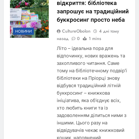
відкриття: бібліотека
запрошує на традиційний
буккросинг просто неба
CultureObolon
4 дні тому
НОВИНИ
назад
0
1 mins
Літо – ідеальна пора для
відпочинку, нових вражень та
захопливого читання. Саме
тому на бібліотечному подвір’ї
бібліотеки на Пріорці знову
відбувся традиційний літній
буккросинг – книжкова
ініціатива, яка об’єднує всіх,
хто любить книги та із
задоволенням ділиться ними з
іншими. Цього разу на
відвідувачів чекає книжковий
кошик, наповнений