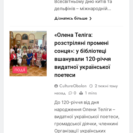
Всесвітньому дню китів та
дельфінів – міжнародній…
Дізнатись більше
«Олена Теліга:
розстріляні промені
сонця»: у бібліотеці
вшанували 120-річчя
видатної української
ПОДІЇ
поетеси
CultureObolon
2 тижні тому
назад
0
1 mins
До 120-річчя від дня
народження Олени Теліги –
видатної української поетеси,
громадської діячки, членкині
Організації українських