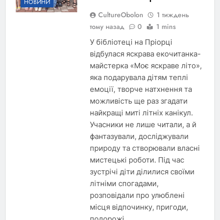
НОВИНИ
CultureObolon
1 тиждень
тому назад
0
1 mins
У бібліотеці на Пріорці
відбулася яскрава екочитанка-
майстерка «Моє яскраве літо»,
яка подарувала дітям теплі
емоції, творче натхнення та
можливість ще раз згадати
найкращі миті літніх канікул.
Учасники не лише читали, а й
фантазували, досліджували
природу та створювали власні
мистецькі роботи. Під час
зустрічі діти ділилися своїми
літніми спогадами,
розповідали про улюблені
місця відпочинку, пригоди,
подорожі…