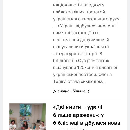
націоналістів та однієї з
найяскравіших постатей
українського визвольного руху
– в Україні відбулися численні
пам’ятні заходи. До їх
відзначення долучилися й
шанувальники української
літератури та історії. В
бібліотеці «Сузірʼя» також
вшанували 120-річчя видатної
української поетеси. Олена
Теліга стала символом…
Дізнатись більше
«Дві книги – удвічі
більше вражень»: у
бібліотеці відбулася нова