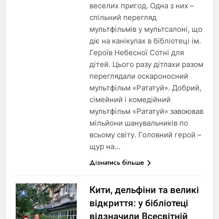
веселих пригод. Одна з них –
спільний перегляд
мультфільмів у мультсалоні, що
діє на канікулах в бібліотеці ім.
Героїв Небесної Сотні для
дітей. Цього разу дітлахи разом
переглядали оскароносний
мультфільм «Рататуй». Добрий,
сімейний і комедійний
мультфільм «Рататуй» завоював
мільйони шанувальників по
всьому світу. Головний герой –
щур на…
Дізнатись більше
Кити, дельфіни та великі
відкриття: у бібліотеці
відзначили Всесвітній