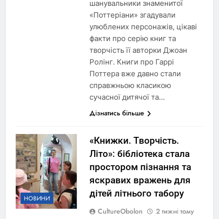
шанувальники знаменитої
«Поттеріани» згадували
улюблених персонажів, цікаві
факти про серію книг та
творчість її авторки Джоан
Ролінг. Книги про Гаррі
Поттера вже давно стали
справжньою класикою
сучасної дитячої та…
Дізнатись більше
«Книжки. Творчість.
Літо»: бібліотека стала
простором пізнання та
яскравих вражень для
дітей літнього табору
НОВИНИ
CultureObolon
2 тижні тому