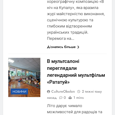
хореографічну композицію «В
ніч на Купалу», яка вразила
журі майстерністю виконання,
сценічною культурою та
глибоким відтворенням
українських традицій.
Перемога на…
Дізнатись більше
В мультсалоні
переглядали
легендарний мультфільм
«Рататуй»
CultureObolon
2 тижні тому
НОВИНИ
назад
0
1 mins
Літо дарує чимало
можливостей для радощів та