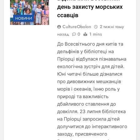
день захисту морських
ссавців
НОВИНИ
CultureObolon
2 тижні тому
назад
0
1 mins
До Всесвітнього дня китів та
дельфінів у бібліотеці на
Пріорці відбулася пізнавальна
екологічна зустріч для дітей.
Юні читачі більше дізналися
про дивовижних мешканців
морів і океанів, їхню роль у
природі та важливість
дбайливого ставлення до
довкілля. 23 липня бібліотека
на Пріорці запросила дітей
долучитися до інтерактивного
заходу, присвяченого