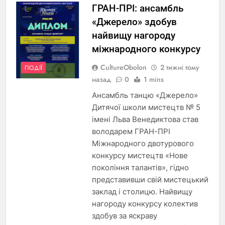
ГРАН-ПРІ: ансамбль
«Джерело» здобув
найвищу нагороду
міжнародного конкурсу
CultureObolon
2 тижні тому
ПОДІЇ
назад
0
1 mins
Ансамбль танцю «Джерело»
Дитячої школи мистецтв № 5
імені Льва Венедиктова став
володарем ГРАН-ПРІ
Міжнародного двотурового
конкурсу мистецтв «Нове
покоління талантів», гідно
представивши свій мистецький
заклад і столицю. Найвищу
нагороду конкурсу колектив
здобув за яскраву