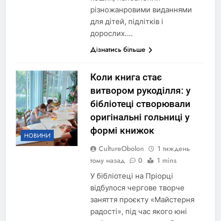
різножанровими виданнями
для дітей, підлітків і
дорослих….
Дізнатись більше
Коли книга стає
витвором рукоділля: у
бібліотеці створювали
оригінальні гольниці у
формі книжок
НОВИНИ
CultureObolon
1 тиждень
тому назад
0
1 mins
У бібліотеці на Пріорці
відбулося чергове творче
заняття проєкту «Майстерня
радості», під час якого юні