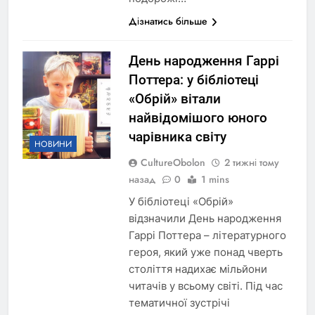
Дізнатись більше
День народження Гаррі
Поттера: у бібліотеці
«Обрій» вітали
найвідомішого юного
чарівника світу
НОВИНИ
CultureObolon
2 тижні тому
назад
0
1 mins
У бібліотеці «Обрій»
відзначили День народження
Гаррі Поттера – літературного
героя, який уже понад чверть
століття надихає мільйони
читачів у всьому світі. Під час
тематичної зустрічі