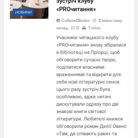
зустріч клубу
«PROчитання»
НОВИНИ
CultureObolon
2 тижні тому
назад
0
1 mins
Учасники читацького клубу
«PROчитання» знову зібралися
в бібліотеці на Пріорці, щоб
обговорити сучасні твори,
поділитися власними
враженнями та відкрити для
себе нові літературні сенси.
Цього разу зустріч була
особливою, адже читачі
дискутували одразу про дві
знакові книги світової
літератури. Любителі книжок
обговорили роман Делії Овенс
«Там, де співають раки» та