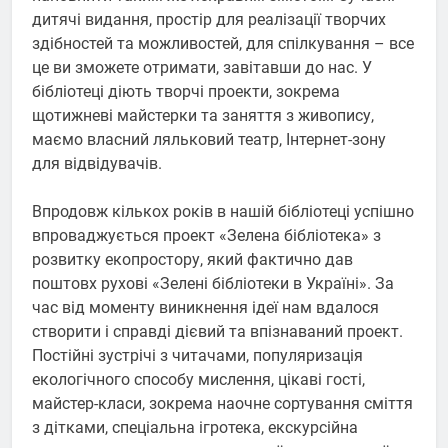
дитячі видання, простір для реалізації творчих
здібностей та можливостей, для спілкування – все
це ви зможете отримати, завітавши до нас. У
бібліотеці діють творчі проекти, зокрема
щотижневі майстерки та заняття з живопису,
маємо власний ляльковий театр, Інтернет-зону
для відвідувачів.
Впродовж кількох років в нашій бібліотеці успішно
впроваджується проект «Зелена бібліотека» з
розвитку екопростору, який фактично дав
поштовх рухові «Зелені бібліотеки в Україні». За
час від моменту виникнення ідеї нам вдалося
створити і справді дієвий та впізнаваний проект.
Постійні зустрічі з читачами, популяризація
екологічного способу мислення, цікаві гості,
майстер-класи, зокрема наочне сортування сміття
з дітками, спеціальна ігротека, екскурсійна