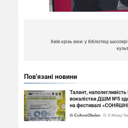
Навігація
записів
Київ крізь віки: у бібліотеці школя
куль
Пов'язані новини
Талант, наполегливість 
вокалістки ДШМ №5 здо
на фестивалі «СОНЯШН
CultureObolon
2 Місяці Т