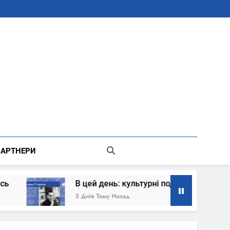
В Місті Києві Державної Адміністрації
АРТНЕРИ
 день: культурні події 2 серпня – що сталось
 Тому Назад