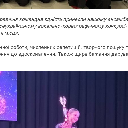
справжня командна єдність принесли нашому ансам
сеукраїнському вокально-хореографічному конкурсі-ф
ІІ місця.
нної роботи, численних репетицій, творчого пошуку 
нення до вдосконалення. Також щире бажання дарува