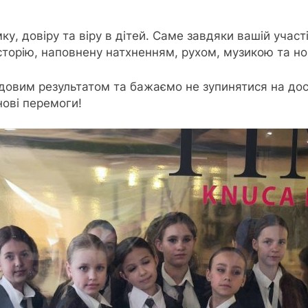
у, довіру та віру в дітей. Саме завдяки вашій учас
сторію, наповнену натхненням, рухом, музикою та н
удовим результатом та бажаємо не зупинятися на дос
нові перемоги!