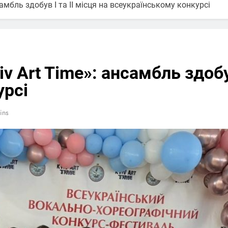
самбль здобув І та ІІ місця на всеукраїнському конкурсі
v Art Time»: ансамбль здобув
урсі
ins