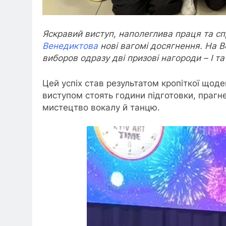
Яскравий виступ, наполеглива праця та 
Венедиктова
нові вагомі досягнення. На В
виборов одразу дві призові нагороди – І та 
Цей успіх став результатом кропіткої щоде
виступом стоять години підготовки, праг
мистецтво вокалу й танцю.