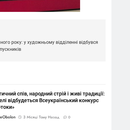
ого року: у художньому відділенні відбувся
пускників
ичний спів, народний стрій і живі традиції:
елі відбудеться Всеукраїнський конкурс
токи»
reObolon
3 Місяці Тому Назад
0