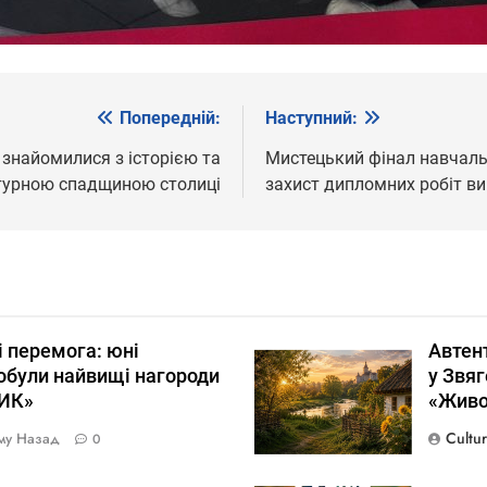
Попередній:
Наступний:
рі знайомилися з історією та
Мистецький фінал навчальн
турною спадщиною столиці
захист дипломних робіт ви
і перемога: юні
Автент
були найвищі нагороди
у Звяг
ИК»
«Живо
Cultu
ому Назад
0