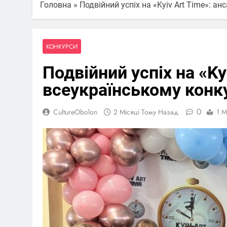
Головна
»
Подвійний успіх на «Kyiv Art Time»: ан
КОНКУРСИ
Подвійний успіх на «Kyi
всеукраїнському конк
0
CultureObolon
2 Місяці Тому Назад
1 M