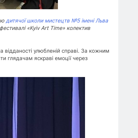
блю
дитячої школи мистецтв №5 імені Льва
естивалі «Kyiv Art Time» колектив
та відданості улюбленій справі. За кожним
ти глядачам яскраві емоції через