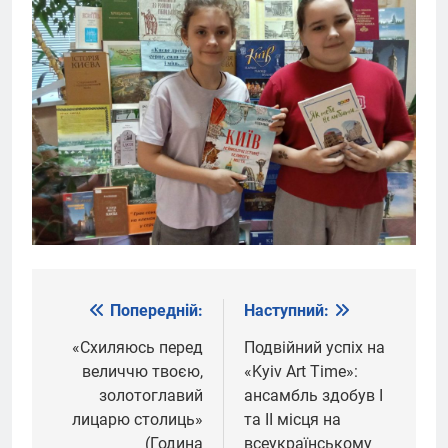
Попередній:
Наступний:
Навігація
записів
«Схиляюсь перед
Подвійний успіх на
величчю твоєю,
«Kyiv Art Time»:
золотоглавий
ансамбль здобув І
лицарю столиць»
та ІІ місця на
(Година
всеукраїнському