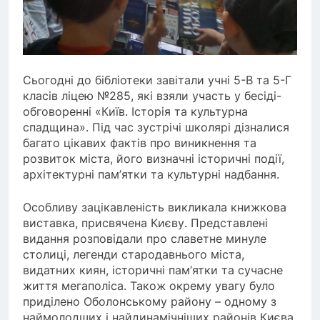
Сьогодні до бібліотеки завітали учні 5-В та 5-Г
класів ліцею №285, які взяли участь у бесіді-
обговоренні «Київ. Історія та культурна
спадщина». Під час зустрічі школярі дізналися
багато цікавих фактів про виникнення та
розвиток міста, його визначні історичні події,
архітектурні пам’ятки та культурні надбання.
Особливу зацікавленість викликала книжкова
виставка, присвячена Києву. Представлені
видання розповідали про славетне минуле
столиці, легенди стародавнього міста,
видатних киян, історичні пам’ятки та сучасне
життя мегаполіса. Також окрему увагу було
приділено Оболонському району – одному з
наймолодших і найдинамічніших районів Києва,