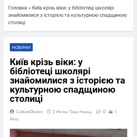
Головна
»
Київ крізь віки: у бібліотеці школярі
знайомилися з історією та культурною спадщиною
столиці
НОВИНИ
Київ крізь віки: у
бібліотеці школярі
знайомилися з історією та
культурною спадщиною
столиці
0
CultureObolon
2 Місяці Тому Назад
1
Mins