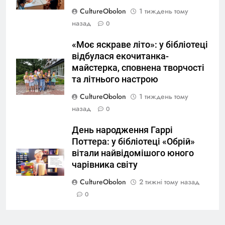
CultureObolon
1 тиждень тому
назад
0
«Моє яскраве літо»: у бібліотеці
відбулася екочитанка-
майстерка, сповнена творчості
та літнього настрою
CultureObolon
1 тиждень тому
назад
0
День народження Гаррі
Поттера: у бібліотеці «Обрій»
вітали найвідомішого юного
чарівника світу
CultureObolon
2 тижні тому назад
0