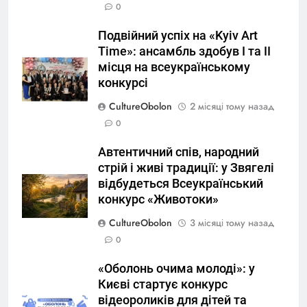
0
Подвійний успіх на «Kyiv Art
Time»: ансамбль здобув І та ІІ
місця на всеукраїнському
конкурсі
CultureObolon
2 місяці тому назад
0
Автентичний спів, народний
стрій і живі традиції: у Звягелі
відбудеться Всеукраїнський
конкурс «Животоки»
CultureObolon
3 місяці тому назад
0
«Оболонь очима молоді»: у
Києві стартує конкурс
відеороликів для дітей та