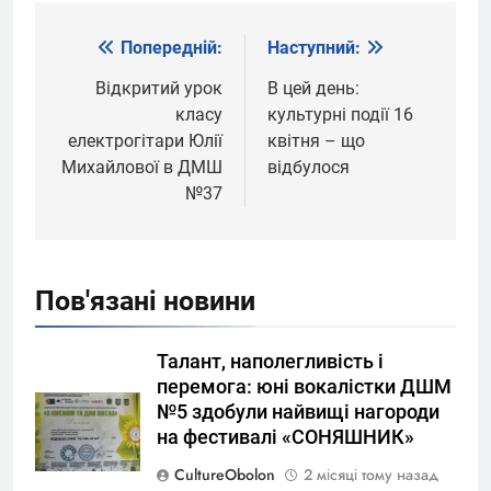
Попередній:
Наступний:
Навігація
записів
Відкритий урок
В цей день:
класу
культурні події 16
електрогітари Юлії
квітня – що
Михайлової в ДМШ
відбулося
№37
Пов'язані новини
Талант, наполегливість і
перемога: юні вокалістки ДШМ
№5 здобули найвищі нагороди
на фестивалі «СОНЯШНИК»
CultureObolon
2 місяці тому назад