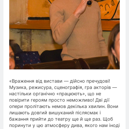
«Враження від вистави — дійсно пречудові!
Музика, режисура, сценографія, гра акторів —
настільки органічно «працюють», що не
повірити героям просто неможливо! Дві дії
опери пролітають немов декілька хвилин. Вони
лишають довгий вишуканий післясмак і
бажання прийти до театру ще й ще раз. Щоб
поринути у цю атмосферу дива, якого нам іноді