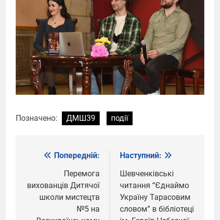
Позначено:
ДМШ39
події
Попередній:
Наступний:
Навігація
записів
Перемога
Шевченківські
вихованців Дитячої
читання “Єднаймо
школи мистецтв
Україну Тарасовим
№5 на
словом” в бібліотеці