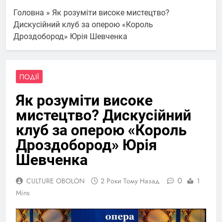
Головна
»
Як розуміти високе мистецтво?
Дискусійний клуб за оперою «Король
Дроздобород» Юрія Шевченка
ПОДІЇ
Як розуміти високе
мистецтво? Дискусійний
клуб за оперою «Король
Дроздобород» Юрія
Шевченка
0
CULTURE OBOLON
2 Роки Тому Назад
1
Mins