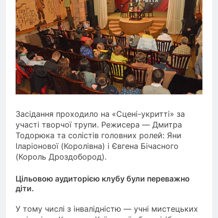
Засідання проходило на «Сцені-укритті» за
участі творчої трупи. Режисера — Дмитра
Тодорюка та солістів головних ролей: Яни
Іларіонової (Королівна) і Євгена Бічасного
(Король Дроздобород).
Цільовою аудиторією клубу були переважно
діти.
У тому числі з інвалідністю — учні мистецьких