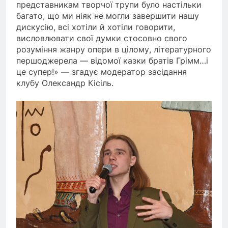
представникам творчої трупи було настільки
багато, що ми ніяк не могли завершити нашу
дискусію, всі хотіли й хотіли говорити,
висловлювати свої думки стосовно свого
розуміння жанру опери в цілому, літературного
першоджерела — відомої казки братів Грімм…і
це супер!» — згадує модератор засідання
клубу Олександр Кісіль.