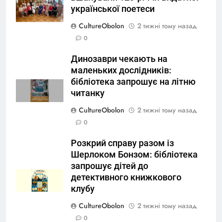
української поетеси
CultureObolon
2 тижні тому назад
0
Динозаври чекають на
маленьких дослідників:
бібліотека запрошує на літню
читанку
CultureObolon
2 тижні тому назад
0
Розкрий справу разом із
Шерлоком Бонзом: бібліотека
запрошує дітей до
детективного книжкового
клубу
CultureObolon
2 тижні тому назад
0