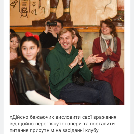
«Дійсно бажаючих висловити свої враження
від щойно переглянутої опери та поставити
питання присутнім на засіданні клубу