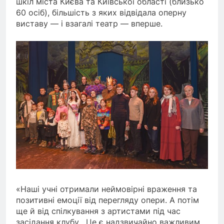
шкіл міста Києва та Київської області (близько
60 осіб), більшість з яких відвідала оперну
виставу — і взагалі театр — вперше.
«Наші учні отримали неймовірні враження та
позитивні емоції від перегляду опери. А потім
ще й від спілкування з артистами під час
засідання клубу. Це є надзвичайно важливим