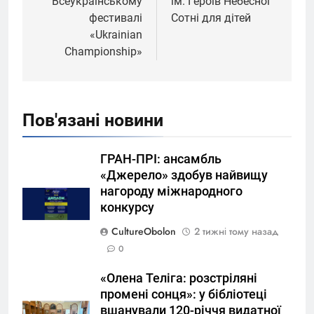
Всеукраїнському
ім. Героїв Небесної
фестивалі
Сотні для дітей
«Ukrainian
Championship»
Пов'язані новини
ГРАН-ПРІ: ансамбль
«Джерело» здобув найвищу
нагороду міжнародного
конкурсу
CultureObolon
2 тижні тому назад
0
«Олена Теліга: розстріляні
промені сонця»: у бібліотеці
вшанували 120-річчя видатної