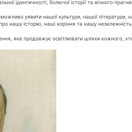
льної ідентичності, болючої історії та вічного прагн
ожливо уявити нашої культури, нашої літератури, наш
про нашу історію, наші коріння та нашу незалежність
ння, яке продовжує освітлювати шляхи кожного, хто