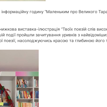
 інформаційну годину “Маленьким про Великого Тарас
нижкова виставка-ілюстрація “Твоїх поезій слів висо
ій події пройшли зачитування уривків з найвідоміших
ої поезії, насолоджуючись красою та глибиною його 