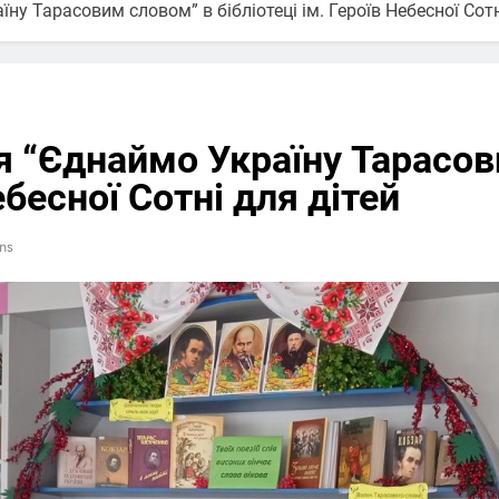
у Тарасовим словом” в бібліотеці ім. Героїв Небесної Сотн
я “Єднаймо Україну Тарасов
ебесної Сотні для дітей
ns