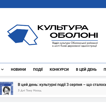
Культура Оболоні
Все Про Роботу Відділу Культури Оболонської Районної 
НОВИНИ
ПОДІЇ
КОНКУРСИ
В ЦЕЙ ДЕНЬ
П
ні події 3 серпня – що сталось
В цей день:
4 Дні Тому Наз