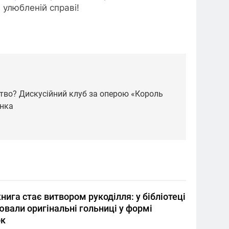
 улюбленій справі!
цтво? Дискусійний клуб за оперою «Король
нка
нига стає витвором рукоділля: у бібліотеці
вали оригінальні гольниці у формі
к