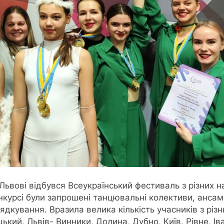
Львові відбувся Всеукраїнський фестиваль з різних н
онкурсі були запрошені танцювальні колективи, ансамб
кування. Вразила велика кількість учасників з різних
ький, Львів- Винники, Долина, Дубно, Київ, Рівне, Ів