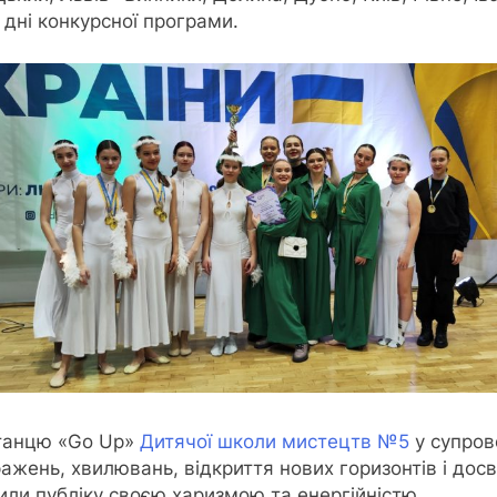
дні конкурсної програми.
 танцю «Go Up»
Дитячої школи мистецтв №5
у супров
ажень, хвилювань, відкриття нових горизонтів і дос
ли публіку своєю харизмою та енергійністю.