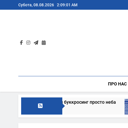
Перейти
Субота, 08.08.2026
2:09:02 AM
до
вмісту
ПРО НАС
а традиційний буккросинг просто неба
В цей 
5 Днів 