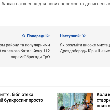
 бажає натхнення для нових перемог та досягнень в
Попередній:
Наступний:
сом району та популярними
Як розуміти високе мисте
9 окремого батальйону 112
Дроздобород» Юрія Шевче
окремої бригади ТрО
риття: бібліотека
Коли к
й буккросинг просто
створю
книжо