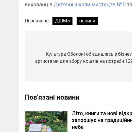
вихованців
Дитячої школи мистецтв №5
та
Позначено:
ДШМ5
новини
Навігація
записів
Культура Оболоні об’єдналась з бізне
артистами для збору коштів на потреби 12
Пов'язані новини
Літо, книги та нові відк
запрошує на традиційни
неба