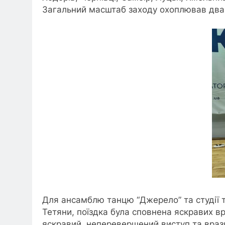
Загальний масштаб заходу охоплював два 
Для ансамблю танцю “Джерело” та студії
Тетяни, поїздка була сповнена яскравих вр
яскравий, неперевершений виступ та врази