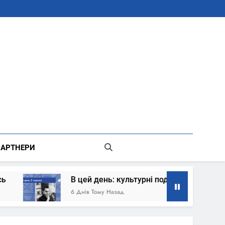
В Місті Києві Державної Адміністрації
АРТНЕРИ
В цей день: культурні події 2 серпня – що сталось
6 Днів Тому Назад