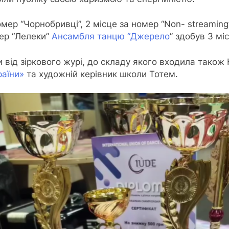
мер “Чорнобривці”, 2 місце за номер “Non- streaming”.
ер “Лелеки”
Ансамбля танцю “Джерело
” здобув 3 мі
 від зіркового журі, до складу якого входила також
раїни»
та художній керівник школи Тотем.