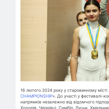
16 лютого 2024 року у старовинному місті 
CHAMPIONSHIP
». До участі у фестивалі-к
напрямків незалежно від відомчого підпоряд
Ходорів, Чернівці, Самбір, Луцьк, Хмельниц