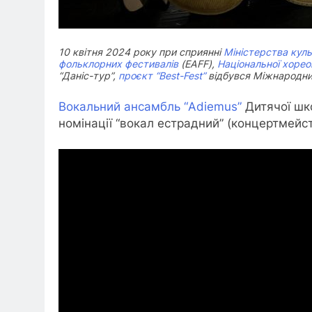
10 квітня 2024 року при сприянні
Міністерства куль
фольклорних фестивалів
(ЕАFF),
Національної хореог
“Даніс-тур”,
проєкт “Best-Fest”
відбувся Міжнародни
Вокальний ансамбль “Аdiemus”
Дитячої ш
номінації “вокал естрадний” (концертмейс