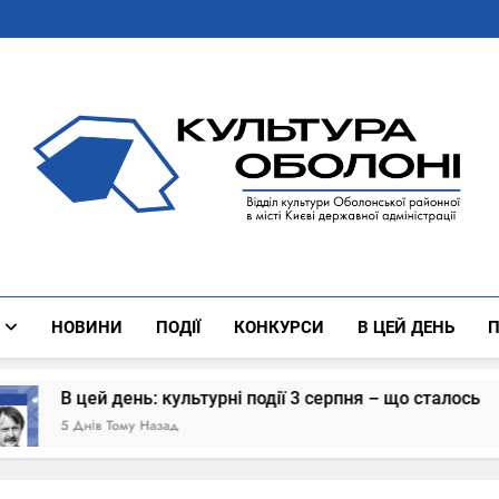
Культура Оболоні
Все Про Роботу Відділу Культури Оболонської Районної 
НОВИНИ
ПОДІЇ
КОНКУРСИ
В ЦЕЙ ДЕНЬ
П
ні події 3 серпня – що сталось
В цей день: 
6 Днів Тому Наз