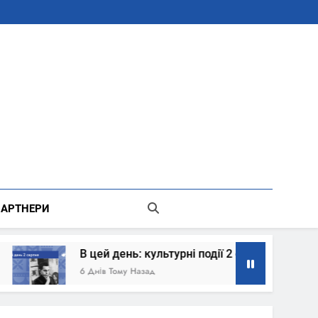
В Місті Києві Державної Адміністрації
АРТНЕРИ
культурні події 2 серпня – що сталось
Коли
ад
1 Тижд