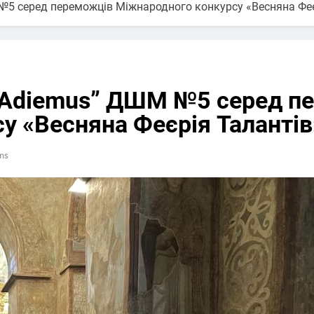
5 серед переможців Міжнародного конкурсу «Весняна Феє
“Adiemus” ДШМ №5 серед п
у «Весняна Феєрія Талантів
ns