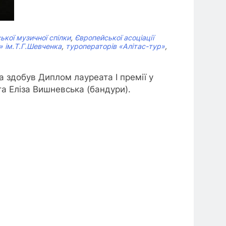
ької музичної спілки
,
Європейської асоціації
» ім.Т.Г.Шевченка
,
туроператорів «Алітас-тур»
,
а здобув Диплом лауреата І премії у
а Еліза Вишневська (бандури).