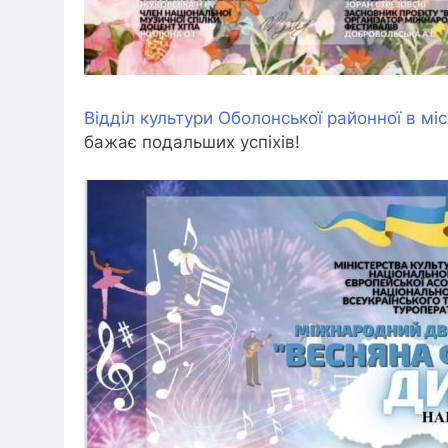
Відділ культури Оболонської районної в міс
бажає подальших успіхів!