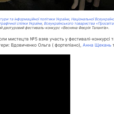
тури та інформаційної політики України
,
Національної Всеукраїнс
рафічної спілки України
,
Всеукраїнського товариства «Просвіта
й двотуровий фестиваль-конкурс «Весняна Феєрія Талантів».
коли мистецтв №5
взяв участь у фестивалі-конкурсі т
тери: Вдовиченко Ольга ( фортепіано),
Анна Щекань
т