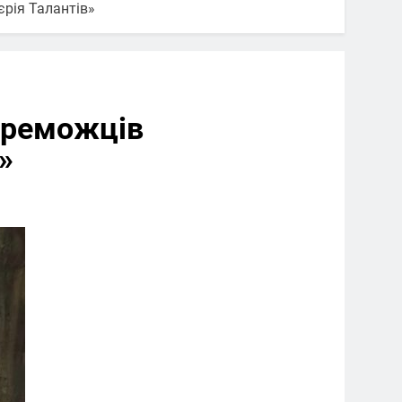
рія Талантів»
ереможців
»