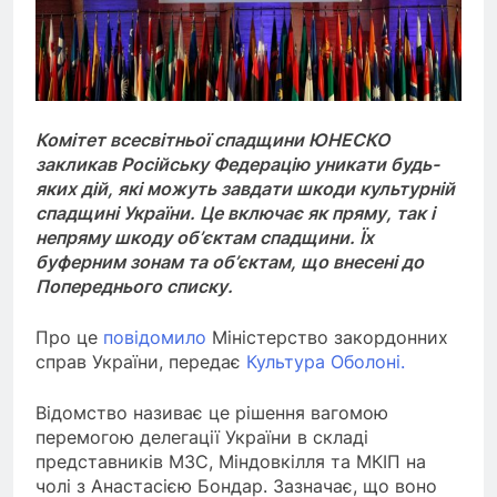
Комітет всесвітньої спадщини ЮНЕСКО
закликав Російську Федерацію уникати будь-
яких дій, які можуть завдати шкоди культурній
спадщині України. Це включає як пряму, так і
непряму шкоду об’єктам спадщини. Їх
буферним зонам та об’єктам, що внесені до
Попереднього списку.
Про це
повідомило
Міністерство закордонних
справ України, передає
Культура Оболоні.
Відомство називає це рішення вагомою
перемогою делегації України в складі
представників МЗС, Міндовкілля та МКІП на
чолі з Анастасією Бондар. Зазначає, що воно