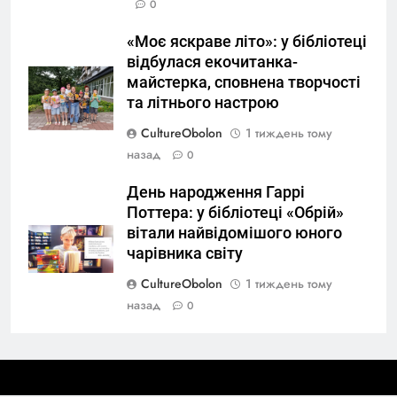
0
«Моє яскраве літо»: у бібліотеці
відбулася екочитанка-
майстерка, сповнена творчості
та літнього настрою
CultureObolon
1 тиждень тому
назад
0
День народження Гаррі
Поттера: у бібліотеці «Обрій»
вітали найвідомішого юного
чарівника світу
CultureObolon
1 тиждень тому
назад
0