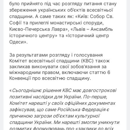
було прийнято під час розгляду питання стану
збереження українських об’єктів всесвітньої
спадщини. А саме таких як: «Київ: Собор Св.
Софії та прилеглі монастирські споруди,
Києво-Печерська Лавра», «Львів – Ансамбль
історичного центру» та «Історичний центр
Одеси».
За результатами розгляду і голосування
Комітет всесвітньої спадщини (КВС) також
закликав виконувати свої зобов’язання за
міжнародним правом, включаючи статтю 6
Конвенції про всесвітню спадщину.
«
Сьогоднішнє рішення КВС має довгострокові
позитивні наслідки для України. По-перше,
Комітет нарешті у своїх офіційних документах
зафіксував, що саме Російська Федерація є
причиною загрози обʼєктам культурної
спадщини України. Ми нарешті змогли уникнути
розмитих формулювань про «заклики до всіх