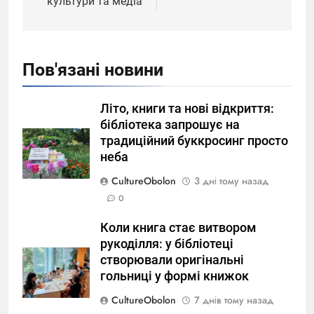
культури та медіа
Пов'язані новини
Літо, книги та нові відкриття:
бібліотека запрошує на
традиційний буккросинг просто
неба
CultureObolon
3 дні тому назад
0
Коли книга стає витвором
рукоділля: у бібліотеці
створювали оригінальні
гольниці у формі книжок
CultureObolon
7 днів тому назад