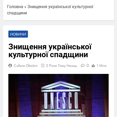
Головна
»
Знищення української культурної
спадщини
НОВИНИ
Знищення української
культурної спадщини
0
Culture Obolon
2 Роки Тому Назад
1 Mins