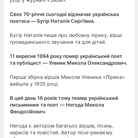
Своє 70-річчя сьогодні відзначає українська
поетеса — Бугір Наталія Сергіївна.
Бугір Наталія пише про любовну лірику, вірші
громадянського звучання та для дітей.
11 вересня 1994 року помер український поет
та публіцист — Упеник Микола Олександрович.
Перша збірка віршів Миколи Упеника «Лірика»
вийшла у 1935 році.
В цей день 16 років тому помер український
письменник та поет — Негода Микола
Феодосійович.
Негода є автором багатьох віршів, пісень,
нарисів та повістей. Автор пісні-реквієму