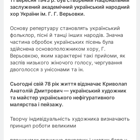
заслужений академічний у
країнський народний
хор України ім. Г. Г. Верьовки.
Основу репертуару становлять український
фольклор, пісні й танці інших народів. Значна
частина обробок українських пісень була
здійснена основоположником хору, Г.
Верьовкою, яким характерні такі прийоми, як
заспів низького жіночого голосу, чергування
двоголосся з унісонами та ін.
Сьогодні свій 78 рік життя відзначає Криволап
Анатолій Дмитрович — український художник
та майстер українського нефігуративного
малярства і пейзажу.
Творчу індивідуальність художника визначають
принцип роботи великими
площинами гранично яскравих і чистих барв у