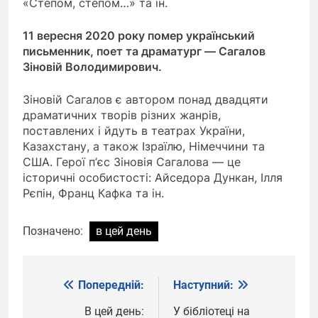
«Степом, степом…» та ін.
11 вересня 2020 року помер український
письменник, поет та драматург — Сагалов
Зіновій Володимирович.
Зіновій Сагалов є автором понад двадцяти
драматичних творів різних жанрів,
поставлених і йдуть в театрах України,
Казахстану, а також Ізраїлю, Німеччини та
США. Герої п’єс Зіновія Сагалова — це
історичні особистості: Айседора Дункан, Ілля
Рєпін, Франц Кафка та ін.
Позначено:
в цей день
Попередній:
Наступний:
Навігація
записів
В цей день:
У бібліотеці на