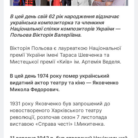
В цей день свій 62 рік народження відзначає
українська композиторка та членкиня
Національної спілки композиторів України —
Польова Вікторія Валеріївна.
Вікторія Польова є лауреаткою Національної
премії України імені Тараса Шевченка та
Мистецької премії «Київ» ім. Артемія Веделя.
В цей день 1974 року помер український
видатний актор театру та кіно — Яковченко
Микола Федорович.
1931 року Яковченко був запрошений до
новоствореного Харківського театру
революції, розпочав сезон 7 листопада
виставою «Справа честі» І.Микитенка.
11 вересня 1943 р. був створений Національний