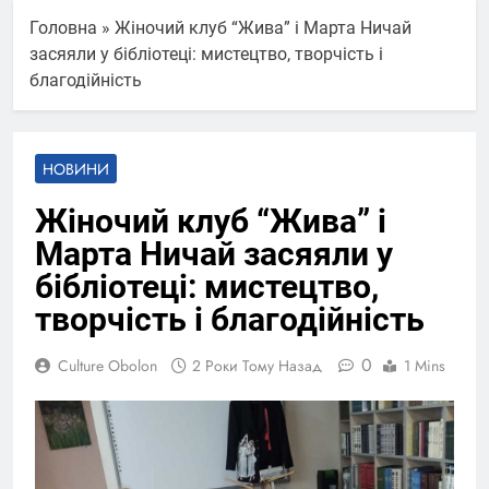
Головна
»
Жіночий клуб “Жива” і Марта Ничай
засяяли у бібліотеці: мистецтво, творчість і
благодійність
НОВИНИ
Жіночий клуб “Жива” і
Марта Ничай засяяли у
бібліотеці: мистецтво,
творчість і благодійність
0
Culture Obolon
2 Роки Тому Назад
1 Mins