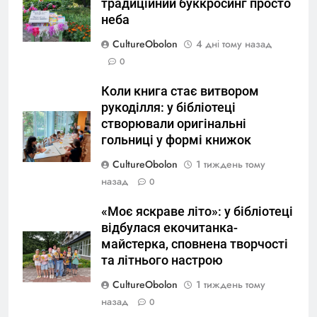
традиційний буккросинг просто
неба
CultureObolon
4 дні тому назад
0
Коли книга стає витвором
рукоділля: у бібліотеці
створювали оригінальні
гольниці у формі книжок
CultureObolon
1 тиждень тому
назад
0
«Моє яскраве літо»: у бібліотеці
відбулася екочитанка-
майстерка, сповнена творчості
та літнього настрою
CultureObolon
1 тиждень тому
назад
0