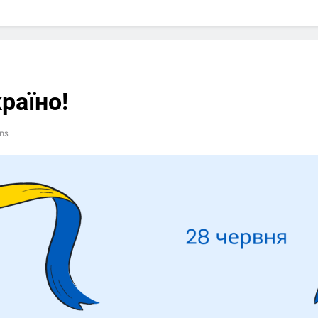
раїно!
ns