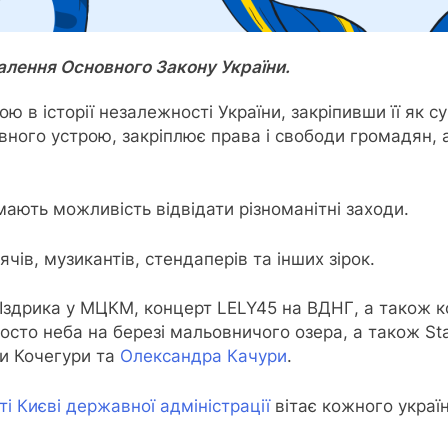
валення Основного Закону України.
ю в історії незалежності України, закріпивши її як
ного устрою, закріплює права і свободи громадян, 
 мають можливість відвідати різноманітні заходи.
чів, музикантів, стендаперів та інших зірок.
я Іздрика у МЦКМ, концерт LELY45 на ВДНГ, а також 
осто неба на березі мальовничого озера, а також Sta
ни Кочегури та
Олександра Качури
.
ті Києві державної адміністрації
вітає
кожного украї