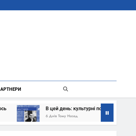
В Місті Києві Державної Адміністрації
АРТНЕРИ
В цей день: культурні події 2 серпня – що сталось
6 Днів Тому Назад