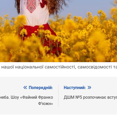
нашої національної самостійності, самосвідомості та
Попередній:
Наступний:
неба. Шоу «Файний Франко
ДШМ №5 розпочинає вступн
Ф’южн»