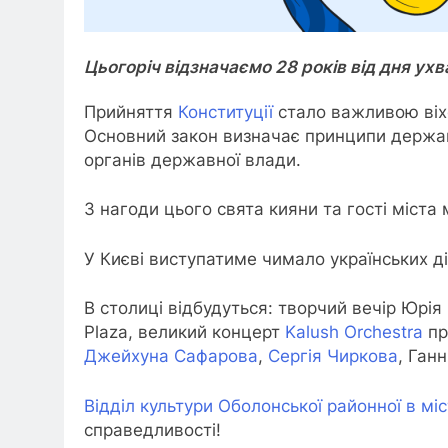
Цьогоріч відзначаємо 28 років від дня ух
Прийняття
Конституції
стало важливою віхо
Основний закон визначає принципи держав
органів державної влади.
З нагоди цього свята кияни та гості міста
У Києві виступатиме чимало українських дія
В столиці відбудуться: творчий вечір Юрі
Plaza, великий концерт
Kalush Orchestra
пр
Джейхуна Сафарова
,
Сергія Чиркова
, Ган
Відділ культури Оболонської районної в міс
справедливості!