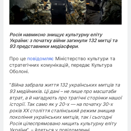
Росія навмисно знищує культурну еліту
України: з початку війни загинули 132 митці та
93 представники медіасфери
.
Про це
повідомляє
Міністерство культури та
стратегічних комунікацій, передає Культура
Оболоні.
“
Війна забрала життя 132 українських митців та
93 медійників. Ці дані – не лише про масштаби
втрат, а й нагадують про трагічні сторінки нашої
історії. Так само як у 20-х — на початку 30-х
років XX століття сталінський режим знищив
покоління українських митців, так і сьогодні
Росія цілеспрямовано нищить культурну еліту
України
“, – йдеться у повідомленні.