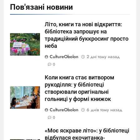
Пов'язані новини
Літо, книги та нові відкриття:
бібліотека запрошує на
традиційний буккросинг просто
неба
CultureObolon
2 дні тому назад
0
Коли книга стає витвором
рукоділля: у бібліотеці
створювали оригінальні
гольниці у формі книжок
CultureObolon
6 днів тому назад
0
«Моє яскраве літо»: у бібліотеці
відбулася екочитанка-