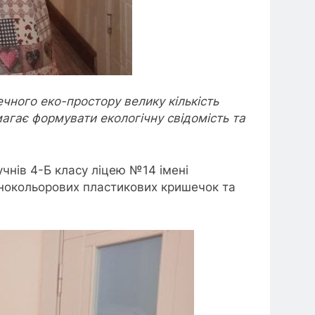
ечного еко-простору велику кількість
магає формувати екологічну свідомість та
чнів 4-Б класу ліцею №14 імені
знокольорових пластикових кришечок та