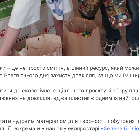
ки – це не просто сміття, а цінний ресурс, який мож
 Всесвітнього дня захисту довкілля, за що ми їм щи
ися до екологічно-соціального проєкту зі збору пл
ення на довкілля, адже пластик є одним із найпоши
ати чудовим матеріалом для творчості, побутових по
ляції, зокрема й у нашому екопросторі
«Зелена бібліо