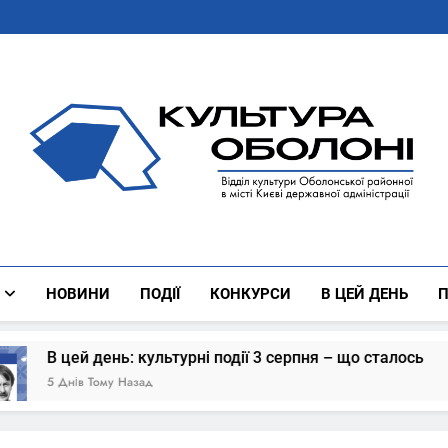
Культура Оболоні
Все Про Роботу Відділу Культури Оболонської Районної 
НОВИНИ
ПОДІЇ
КОНКУРСИ
В ЦЕЙ ДЕНЬ
П
події 3 серпня – що сталось
В цей день: ку
6 Днів Тому Назад