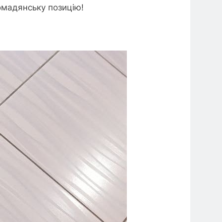
омадянську позицію!