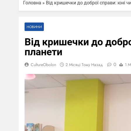
Головна
»
Від кришечки до доброї справи: юні ч
НОВИНИ
Від кришечки до добро
планети
0
CultureObolon
2 Місяці Тому Назад
1 M