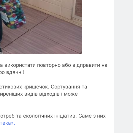
на використати повторно або відправити на
ро вдячні!
астикових кришечок. Сортування та
реніших видів відходів і може
треб та екологічних ініціатив. Саме з них
тека».