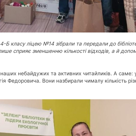
 4-Б класу ліцею №14 зібрали та передали до бібліот
лише сприяє зменшенню кількості відходів, а й допо
 наших небайдужих та активних читайликів. А саме: у
гія Федоровича. Вони назбирали чималу кількість рі