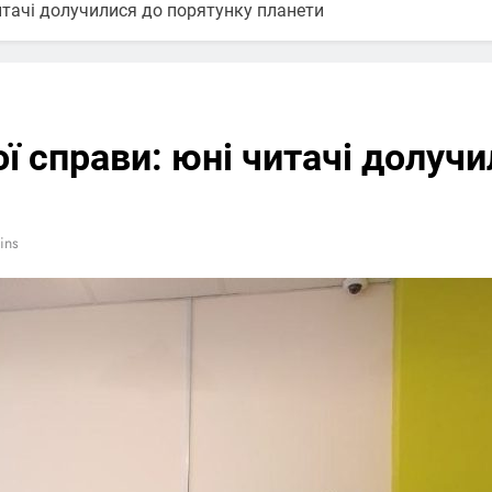
итачі долучилися до порятунку планети
ї справи: юні читачі долуч
ins