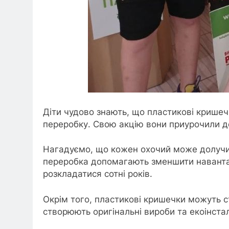
Діти чудово знають, що пластикові кришеч
переробку. Свою акцію вони приурочили до
Нагадуємо, що кожен охочий може долучит
переробка допомагають зменшити навантаж
розкладатися сотні років.
Окрім того, пластикові кришечки можуть ст
створюють оригінальні вироби та екоінста