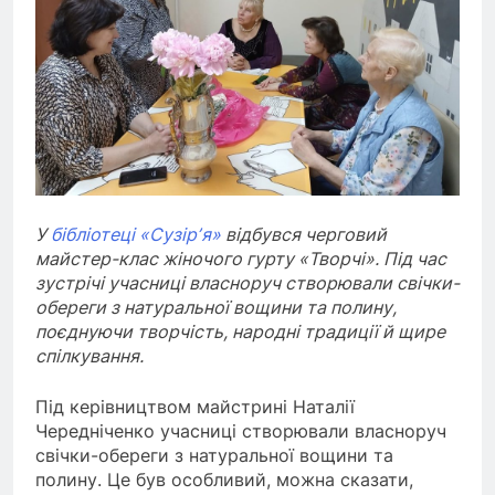
У
бібліотеці «Сузірʼя»
відбувся черговий
майстер-клас жіночого гурту «Творчі». Під час
зустрічі учасниці власноруч створювали свічки-
обереги з натуральної вощини та полину,
поєднуючи творчість, народні традиції й щире
спілкування.
Під керівництвом майстрині Наталії
Чередніченко учасниці створювали власноруч
свічки-обереги з натуральної вощини та
полину. Це був особливий, можна сказати,