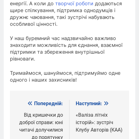
енергії. А коли до
творчої роботи
додаються
щире спілкування, підтримка однодумців і
дружнє чаювання, такі зустрічі набувають
особливої цінності.
У наш буремний час надзвичайно важливо
знаходити можливість для єднання, взаємної
підтримки та збереження внутрішньої
рівноваги.
Тримаймося, шануймося, підтримуймо одне
одного і наших захисників!
Попередній:
Наступний:
Навігація
записів
Від кришечки до
«Валіза літніх
доброї справи: юні
історій»: зустріч
читачі долучилися
Клубу Авторів (КАА)
до порятунку