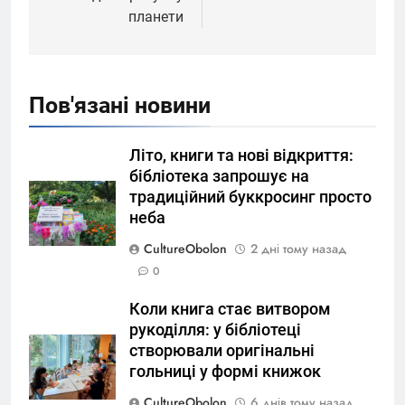
планети
Пов'язані новини
Літо, книги та нові відкриття:
бібліотека запрошує на
традиційний буккросинг просто
неба
CultureObolon
2 дні тому назад
0
Коли книга стає витвором
рукоділля: у бібліотеці
створювали оригінальні
гольниці у формі книжок
CultureObolon
6 днів тому назад