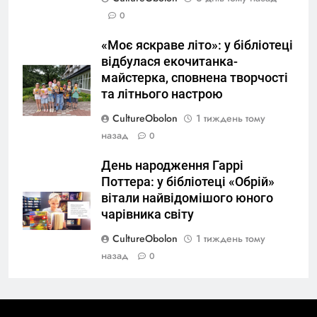
0
«Моє яскраве літо»: у бібліотеці
відбулася екочитанка-
майстерка, сповнена творчості
та літнього настрою
CultureObolon
1 тиждень тому
назад
0
День народження Гаррі
Поттера: у бібліотеці «Обрій»
вітали найвідомішого юного
чарівника світу
CultureObolon
1 тиждень тому
назад
0