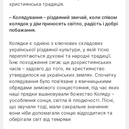
християнська традиція.
– Колядування – різдвяний звичай, коли співом
колядок у дім приносять світло, радість і добрі
побажання.
Колядки є однією з ключових складових
української різдвяної культури, у якій тісно
переплітаються духовні та народні традиції.
Їхнє походження сягає ще дохристиянських
часів – задовго до того, як християнство
утвердилося на українських землях. Спочатку
колядування було пов’язане з язичницькими
обрядами зимового сонцестояння, під час яких
наші предки вшановували божество Коляду –
уособлення сонця, світла й плодючості. Пісні,
що звучали тоді, мали сакральне значення:
вони ніби допомагали сонцю відродитися та
оберігали світ від темряви