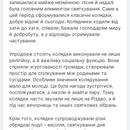
залишилася майже незмінною: пісня й надалі
була головним елементом святкування. Саме в
цей період сформувалися класичні колядки,
добре відомі й сьогодні. Колядники ходили від
хати до хати, співали, бажали господарям миру
й добробуту, а у відповідь отримували
частування.
Упродовж століть колядки виконували не лише
релігійну, а й важливу соціальну функцію. Вони
сприяли згуртованості громади, створювали
простір для спілкування між родинами та
сусідами. Особливе значення колядування
мало для молоді. Це була нагода зустрітися,
поспілкуватися, а інколи й знайти пару. Тому
колядки часто звучали не лише на Різдво, а й
під час вечорниць та інших святкових зібрань.
Крім того, колядки супроводжували різні
обрядові події – весілля, святкування дня