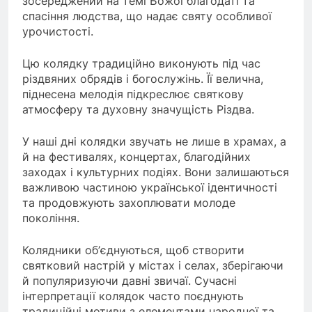
зосереджений на темі Божої благодаті та
спасіння людства, що надає святу особливої
урочистості.
Цю колядку традиційно виконують під час
різдвяних обрядів і богослужінь. Її велична,
піднесена мелодія підкреслює святкову
атмосферу та духовну значущість Різдва.
У наші дні колядки звучать не лише в храмах, а
й на фестивалях, концертах, благодійних
заходах і культурних подіях. Вони залишаються
важливою частиною української ідентичності
та продовжують захоплювати молоде
покоління.
Колядники об’єднуються, щоб створити
святковий настрій у містах і селах, зберігаючи
й популяризуючи давні звичаї. Сучасні
інтерпретації колядок часто поєднують
традиційні мотиви з елементами народної та