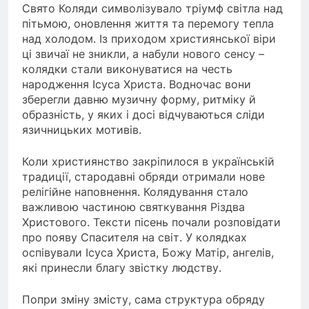
Свято Коляди символізувало тріумф світла над
пітьмою, оновлення життя та перемогу тепла
над холодом. Із приходом християнської віри
ці звичаї не зникли, а набули нового сенсу –
колядки стали виконуватися на честь
народження Ісуса Христа. Водночас вони
зберегли давню музичну форму, ритміку й
образність, у яких і досі відчуваються сліди
язичницьких мотивів.
Коли християнство закріпилося в українській
традиції, стародавні обряди отримали нове
релігійне наповнення. Колядування стало
важливою частиною святкування Різдва
Христового. Тексти пісень почали розповідати
про появу Спасителя на світ. У колядках
оспівували Ісуса Христа, Божу Матір, ангелів,
які принесли благу звістку людству.
Попри зміну змісту, сама структура обряду