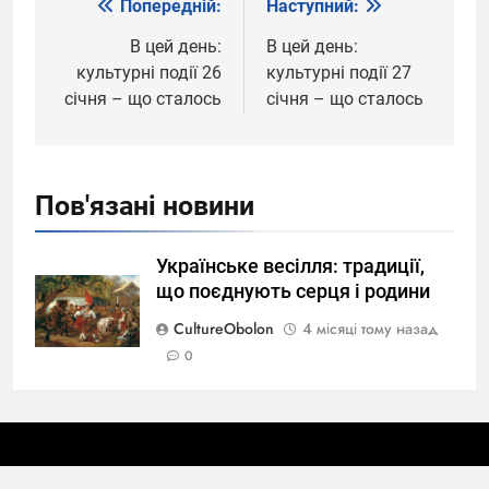
Попередній:
Наступний:
Навігація
записів
В цей день:
В цей день:
культурні події 26
культурні події 27
січня – що сталось
січня – що сталось
Пов'язані новини
Українське весілля: традиції,
що поєднують серця і родини
CultureObolon
4 місяці тому назад
0