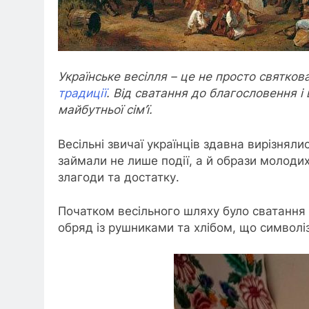
Українське весілля – це не просто святков
традиції
. Від сватання до благословення і
майбутньої сім’ї.
Весільні звичаї українців здавна вирізнял
займали не лише події, а й образи молод
злагоди та достатку.
Початком весільного шляху було сватання 
обряд із рушниками та хлібом, що символі