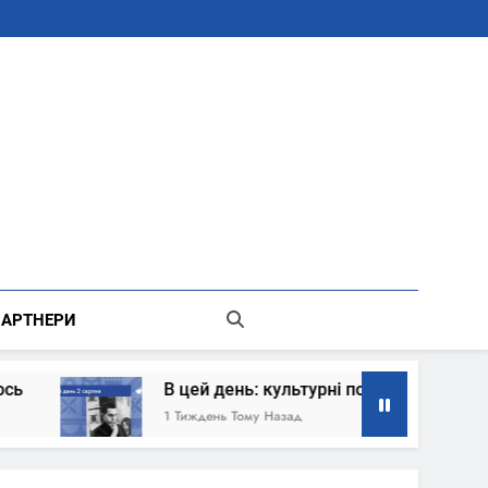
В Місті Києві Державної Адміністрації
АРТНЕРИ
В цей день: культурні події 2 серпня – що сталось
1 Тиждень Тому Назад