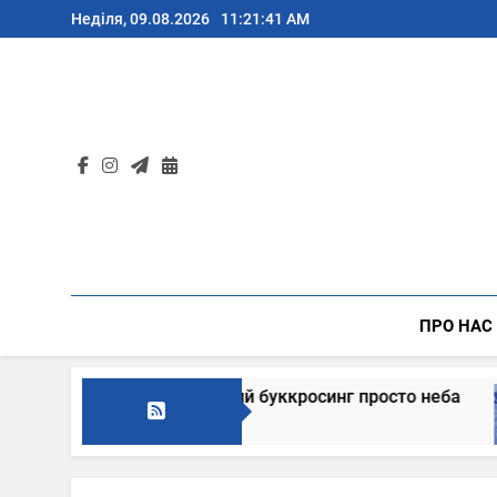
Перейти
Неділя, 09.08.2026
11:21:42 AM
до
вмісту
ПРО НАС
ошує на традиційний буккросинг просто неба