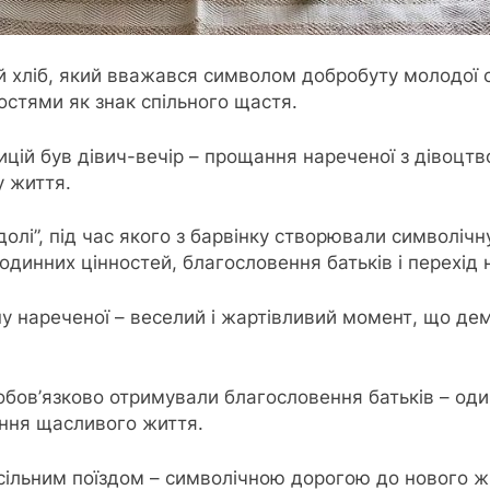
хліб, який вважався символом добробуту молодої сім
гостями як знак спільного щастя.
й був дівич-вечір – прощання нареченої з дівоцтвом
у життя.
долі”, під час якого з барвінку створювали символі
динних цінностей, благословення батьків і перехід н
 нареченої – веселий і жартівливий момент, що дем
обов’язково отримували благословення батьків – оди
ння щасливого життя.
ільним поїздом – символічною дорогою до нового жи