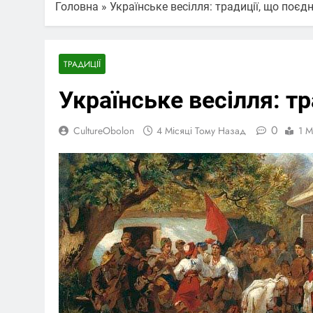
Головна
»
Українське весілля: традиції, що поєд
ТРАДИЦІЇ
Українське весілля: т
0
CultureObolon
4 Місяці Тому Назад
1 M