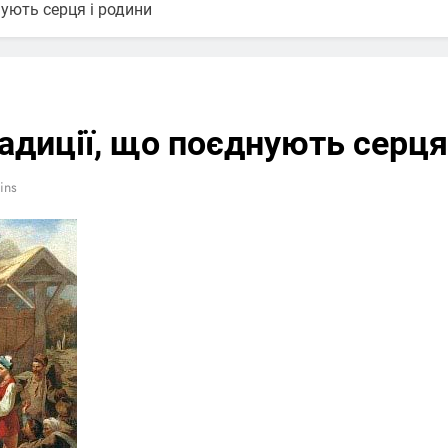
нують серця і родини
радиції, що поєднують серця
ins