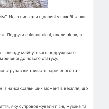
’ї. Його випікали щасливі у шлюбі жінки,
. Подруги співали пісні, плели вінок, а
чну гірлянду майбутнього подружнього
ареченої до нового статусу.
онстрував кмітливість нареченого та
н із найсакральніших моментів весілля, що
ття, яку супроводжували пісні, музика та