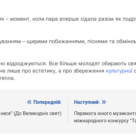
х – момент, коли пара вперше сідала разом як подр
руванням – щирими побажаннями, піснями та обміно
ивно відроджуються. Все більше молодят обирають св
 не лише про естетику, а про збереження
культурної
с
тепла.
Попередній:
Наступний:
 несе” (До Великодніх свят)
Перемога юного музиканта
міжнародного конкурсу “Т