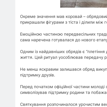
Окреме значення мав коровай – обрядовий 
прикрашали фігурами з тіста і ділили між 
Емоційною частиною передвесільних традиці
сама наречена готувалася до нового етап
Одним із найдавніших обрядів є “плетіння 
життя. Цей ритуал уособлював передачу ро
Не менш яскравим залишався обряд викупу
підтримку друзів.
Перед початком офіційної частини молоді 
символізував підтримку родини та побажа
Святкування розпочиналося урочистим вес