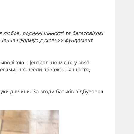
 любов, родинні цінності та багатовікові
начення і формує духовний фундамент
имволікою. Центральне місце у святі
ерегами, що несли побажання щастя,
ки дівчини. За згоди батьків відбувався