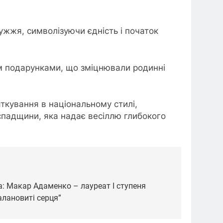
ужжя, символізуючи єдність і початок
м подарунками, що зміцнювали родинні
яткування в національному стилі,
падщини, яка надає весіллю глибокого
: Макар Адаменко – лауреат І ступеня
алановиті серця”