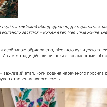
а подія, а глибокий обряд єднання, де переплітаються
 весільного застілля – кожен етап має символічне з
ися особливою обрядовістю, пісенною культурою та с
их. А саме: традиційні вишиванки з орнаментами-об
– важливий етап, коли родина нареченого просила ру
зував створення нового союзу.