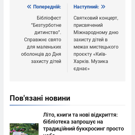
Попередній:
Наступний:
Навігація
записів
Бібліофест
Святковий концерт,
“Безтурботне
присвячений
дитинство”.
Міжнародному дню
Справжнє свято
захисту дітей в
для маленьких
межах мистецького
оболонців до Дня
проєкту «Київ-
захисту дітей
Харків. Музика
єднає»
Пов'язані новини
Літо, книги та нові відкриття:
бібліотека запрошує на
традиційний буккросинг просто