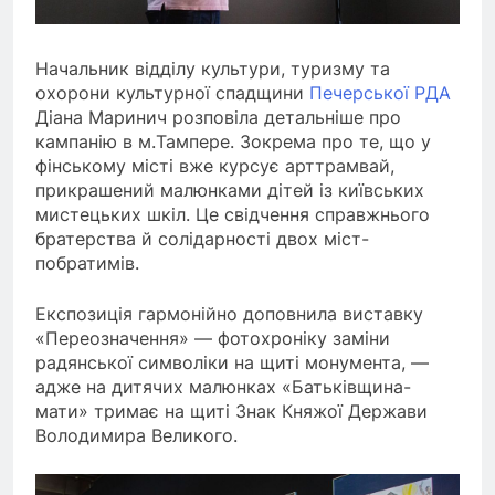
Начальник відділу культури, туризму та
охорони культурної спадщини
Печерської РДА
Діана Маринич розповіла детальніше про
кампанію в м.Тампере. Зокрема про те, що у
фінському місті вже курсує арттрамвай,
прикрашений малюнками дітей із київських
мистецьких шкіл. Це свідчення справжнього
братерства й солідарності двох міст-
побратимів.
Експозиція гармонійно доповнила виставку
«Переозначення» — фотохроніку заміни
радянської символіки на щиті монумента, —
адже на дитячих малюнках «Батьківщина-
мати» тримає на щиті Знак Княжої Держави
Володимира Великого.