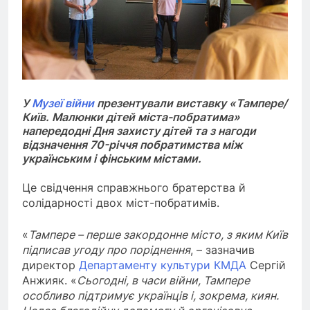
У
Музеї війни
презентували виставку «Тампере/
Київ. Малюнки дітей міста-побратима»
напередодні Дня захисту дітей та з нагоди
відзначення 70-річчя побратимства між
українським і фінським містами.
Це свідчення справжнього братерства й
солідарності двох міст-побратимів.
«
Тампере – перше закордонне місто, з яким Київ
підписав угоду про поріднення
, – зазначив
директор
Департаменту культури КМДА
Сергій
Анжияк. «
Сьогодні, в часи війни, Тампере
особливо підтримує українців і, зокрема, киян.