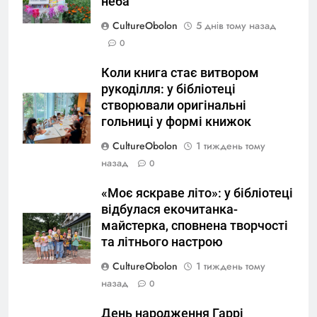
неба
CultureObolon
5 днів тому назад
0
Коли книга стає витвором
рукоділля: у бібліотеці
створювали оригінальні
гольниці у формі книжок
CultureObolon
1 тиждень тому
назад
0
«Моє яскраве літо»: у бібліотеці
відбулася екочитанка-
майстерка, сповнена творчості
та літнього настрою
CultureObolon
1 тиждень тому
назад
0
День народження Гаррі