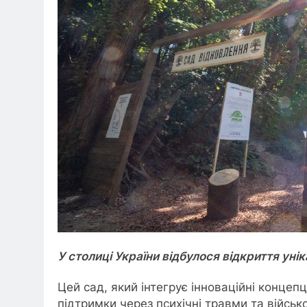
У столиці України відбулося відкриття уні
Цей сад, який інтегрує інноваційні концеп
підтримки через психічні травми та військ