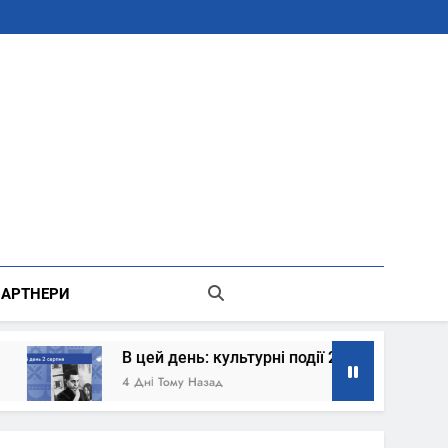
В Місті Києві Державної Адміністрації
АРТНЕРИ
 день: культурні події 2 серпня – що сталось
Тому Назад