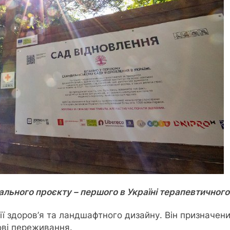
кального проєкту – першого в Україні терапевтичног
ції здоров’я та ландшафтного дизайну. Він призначен
ові переживання.