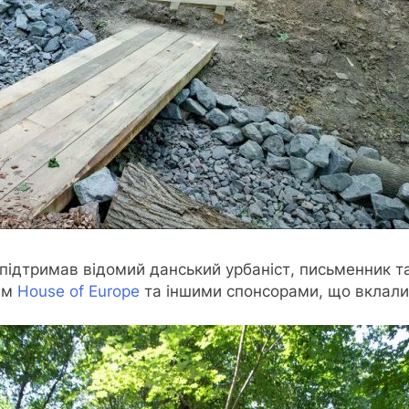
 підтримав відомий данський урбаніст, письменник 
им
House of Europe
та іншими спонсорами, що вклали 