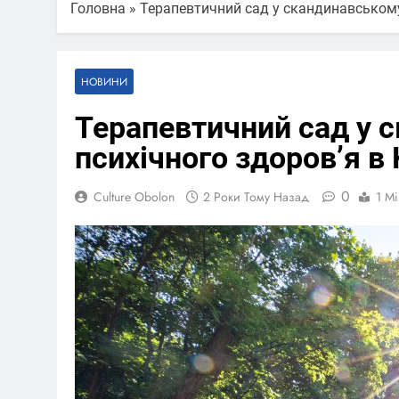
Головна
»
Терапевтичний сад у скандинавському 
НОВИНИ
Терапевтичний сад у с
психічного здоров’я в 
0
Culture Obolon
2 Роки Тому Назад
1 Mi