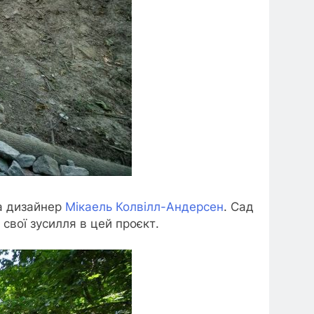
та дизайнер
Мікаель Колвілл-Андерсен
. Сад
свої зусилля в цей проєкт.