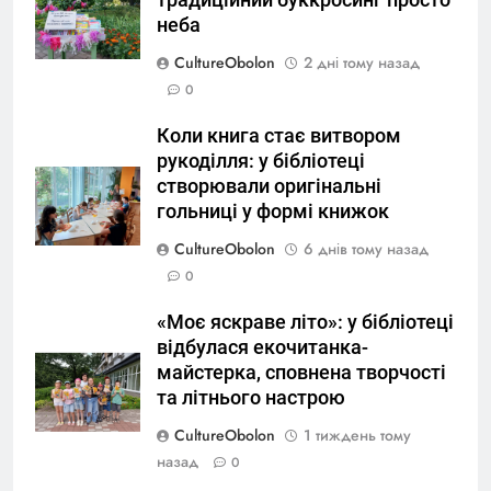
неба
CultureObolon
2 дні тому назад
0
Коли книга стає витвором
рукоділля: у бібліотеці
створювали оригінальні
гольниці у формі книжок
CultureObolon
6 днів тому назад
0
«Моє яскраве літо»: у бібліотеці
відбулася екочитанка-
майстерка, сповнена творчості
та літнього настрою
CultureObolon
1 тиждень тому
назад
0