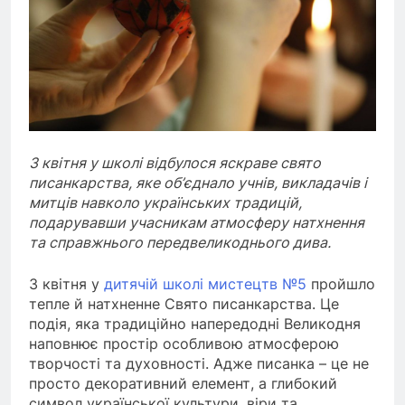
3 квітня у школі відбулося яскраве свято
писанкарства, яке об’єднало учнів, викладачів і
митців навколо українських традицій,
подарувавши учасникам атмосферу натхнення
та справжнього передвеликоднього дива.
3 квітня у
дитячій школі мистецтв №5
пройшло
тепле й натхненне Свято писанкарства. Це
подія, яка традиційно напередодні Великодня
наповнює простір особливою атмосферою
творчості та духовності. Адже писанка – це не
просто декоративний елемент, а глибокий
символ української культури, віри та