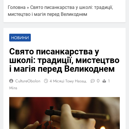
Головна
»
Свято писанкарства у школі: традиції,
мистецтво і магія перед Великоднем
НОВИНИ
Свято писанкарства у
школі: традиції, мистецтво
і магія перед Великоднем
0
CultureObolon
4 Місяці Тому Назад
1
Mins