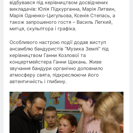
відбувався під керівництвом досвідчених
викладачів: Юлія Підкурганна, Марія Литвин,
Марія Одненко-Цигульова, Ксенія Степась, а
також запрошеного гостя – Василь Легкий,
митця, скульптора і графіка.
Особливого настрою події додав виступ
ансамблю бандуристів “Музика Землі” під
керівництвом Ганни Козлової та
концертмейстера Ганни Щекань. Живе
звучання бандури органічно доповнило
атмосферу свята, підкреслюючи його
автентичність і глибину.