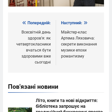
Попередній:
Наступний:
Навігація
записів
Всесвітній день
Майстер-клас
здоров’я: як
Артема Ляховича:
четвертокласники
секрети виконання
вчаться бути
музики епохи
здоровими вже
романтизму
сьогодні
Пов'язані новини
Літо, книги та нові відкриття:
бібліотека запрошує на
традиційний буккросинг просто