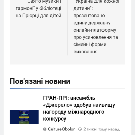
записів
Свято музики і
“Україна для кожної
гармонії у бібліотеці
дитини”:
на Пріорці для дітей
презентовано
єдину державну
онлайн-платформу
про усиновлення та
сімейні форми
виховання
Пов'язані новини
ГРАН-ПРІ: ансамбль
«Джерело» здобув найвищу
нагороду міжнародного
конкурсу
CultureObolon
2 тижні тому назад