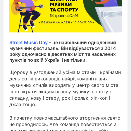
Street Music Day
– це найбільший одноденний
музичний фестиваль. Він відбувається з 2014
року одночасно в десятках міст та населених
пунктів по всій Україні і не тільки.
Щороку в узгоджений усіма містами і країнами
день сотні виконавців найрізноманітніших
музичних стилів виходять у центр свого міста,
щоб зіграти людям власну музику: просту і
складну, нову і стару, рок і фольк, хіп-хоп і
джаз тощо.
З початку повномасштабного вторгнення свято
не проводилось. Але команда повертається з
новими силами і має важливу місію – збір