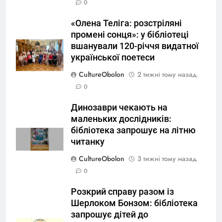
0
«Олена Теліга: розстріляні
промені сонця»: у бібліотеці
вшанували 120-річчя видатної
української поетеси
CultureObolon
2 тижні тому назад
0
Динозаври чекають на
маленьких дослідників:
бібліотека запрошує на літню
читанку
CultureObolon
3 тижні тому назад
0
Розкрий справу разом із
Шерлоком Бонзом: бібліотека
запрошує дітей до