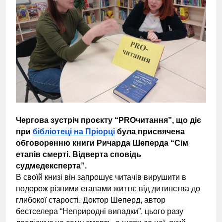
Чергова зустріч проєкту “PROчитання”, що діє
при
бібліотеці на Пріорці
була присвячена
обговоренню книги Ричарда Шеперда “Сім
етапів смерті. Відверта сповідь
судмедексперта”.
В своїй книзі він запрошує читачів вирушити в
подорож різними етапами життя: від дитинства до
глибокої старості. Доктор Шеперд, автор
бестселера “Неприродні випадки”, цього разу