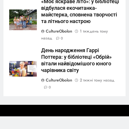
«Моє яскраве літо»: у бібліотеці
відбулася екочитанка-
майстерка, сповнена творчості
та літнього настрою
CultureObolon
1 тиждень тому
назад
0
День народження Гаррі
Поттера: у бібліотеці «Обрій»
вітали найвідомішого юного
чарівника світу
CultureObolon
2 тижні тому назад
0