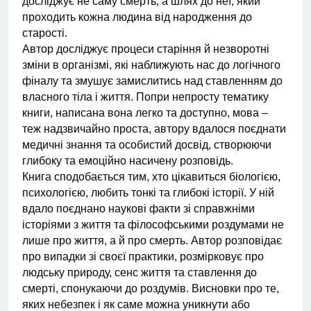
досліджує не саму смерть, а шлях до неї, який
проходить кожна людина від народження до
старості.
Автор досліджує процеси старіння й незворотні
зміни в організмі, які наближують нас до логічного
фіналу та змушує замислитись над ставленням до
власного тіла і життя. Попри непросту тематику
книги, написана вона легко та доступно, мова –
теж надзвичайно проста, автору вдалося поєднати
медичні знання та особистий досвід, створюючи
глибоку та емоційно насичену розповідь.
Книга сподобається тим, хто цікавиться біологією,
психологією, любить тонкі та глибокі історії. У ній
вдало поєднано наукові факти зі справжніми
історіями з життя та філософськими роздумами не
лише про життя, а й про смерть. Автор розповідає
про випадки зі своєї практики, розмірковує про
людську природу, сенс життя та ставлення до
смерті, спонукаючи до роздумів. Висновки про те,
яких небезпек і як саме можна уникнути або