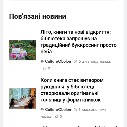
Пов'язані новини
Літо, книги та нові відкриття:
бібліотека запрошує на
традиційний буккросинг просто
неба
CultureObolon
5 днів тому назад
0
Коли книга стає витвором
рукоділля: у бібліотеці
створювали оригінальні
гольниці у формі книжок
CultureObolon
1 тиждень тому
назад
0