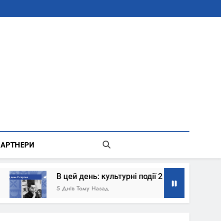
В Місті Києві Державної Адміністрації
АРТНЕРИ
В цей день: культурні події 2 серпня – що сталось
5 Днів Тому Назад