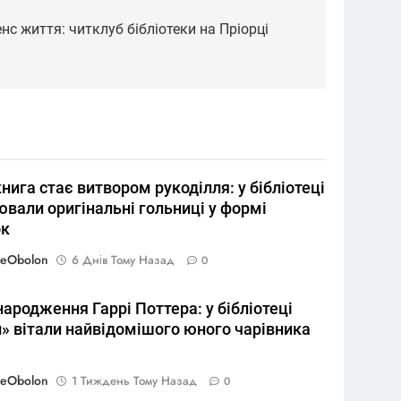
нс життя: читклуб бібліотеки на Пріорці
нига стає витвором рукоділля: у бібліотеці
вали оригінальні гольниці у формі
к
reObolon
6 Днів Тому Назад
0
ародження Гаррі Поттера: у бібліотеці
й» вітали найвідомішого юного чарівника
reObolon
1 Тиждень Тому Назад
0