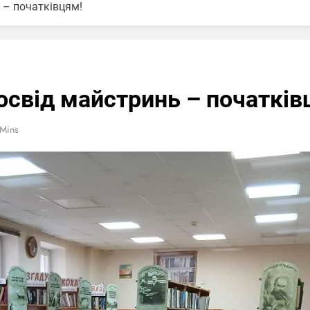
ь – початківцям!
Досвід майстринь – початків
 Mins