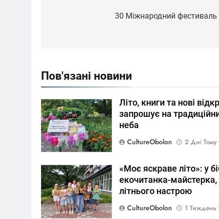
Навігація
записів
30 Міжнародний фестиваль е
Пов'язані новини
Літо, книги та нові відк
запрошує на традиційни
неба
CultureObolon
2 Дні Тому
«Моє яскраве літо»: у б
екочитанка-майстерка, 
літнього настрою
CultureObolon
1 Тиждень 