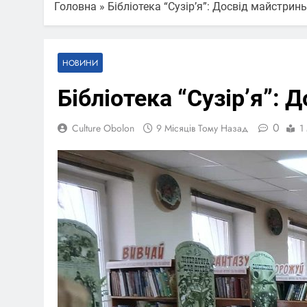
Головна
»
Бібліотека “Сузірʼя”: Досвід майстрин
НОВИНИ
Бібліотека “Сузірʼя”: 
0
Culture Obolon
9 Місяців Тому Назад
1