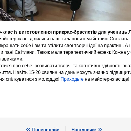
-клас із виготовлення прикрас-браслетів для учениць 
айстер-класі ділилися наші талановиті майстрині Світлана 
крашати себе і вміти втілити свої творчі ідеї на практиці. 
ми пані Світлани. Також мала терапевтичний ефект. Кожна 
навичками.
ватися про себе, розвивати творчі та когнітивні здібності, 
ття. Навіть 15-20 хвилин на день можуть значно підвищити
ня спілкуватися з молоддю!
Приходьте
на майстер-клас ще!
Попередній:
Наступний: