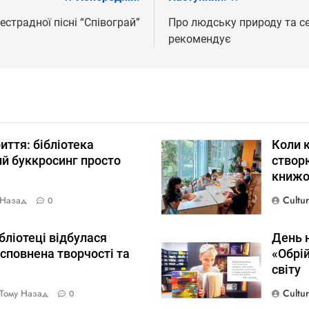
страдної пісні “Співограй”
Про людську природу та се
рекомендує
риття: бібліотека
Коли к
й буккросинг просто
створю
книжо
Cultu
 Назад
0
ібліотеці відбулася
День н
сповнена творчості та
«Обрі
світу
Cultu
Тому Назад
0