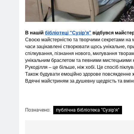
В нашій
бібліотеці “Сузірʼя”
відбувся майстер
Своєю майстерністю та творчими секретами на м
часи зацікавлені створювати щось унікальне, при
спілкування, пізнання нового, милування твора
унікальним браслетом та певними мистецькими 
Рукоділля – це більше, ніж хобі. Це спосіб піклу
Також будувати емоційно здорове повсякденне жи
Вдячні майстриням за душевну щедрість та вмін
Позначено:
публічна бібліотека "Сузір'я"