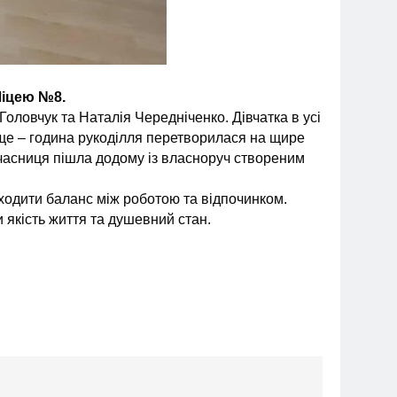
Ліцею №8.
Головчук та Наталія Чередніченко.
Дівчатка в усі
А ще – година рукоділля перетворилася на щире
учасниця пішла додому із власноруч створеним
знаходити баланс між роботою та відпочинком.
 якість життя та душевний стан.