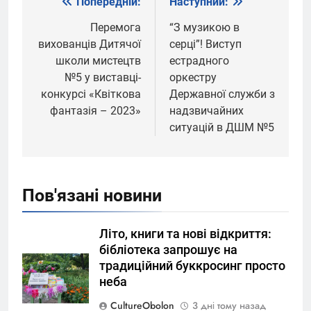
Попередній:
Наступний:
Навігація
записів
Перемога
“З музикою в
вихованців Дитячої
серці”! Виступ
школи мистецтв
естрадного
№5 у виставці-
оркестру
конкурсі «Квіткова
Державної служби з
фантазія – 2023»
надзвичайних
ситуацій в ДШМ №5
Пов'язані новини
Літо, книги та нові відкриття:
бібліотека запрошує на
традиційний буккросинг просто
неба
CultureObolon
3 дні тому назад