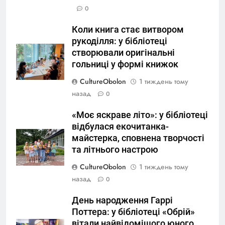
0
Коли книга стає витвором
рукоділля: у бібліотеці
створювали оригінальні
гольниці у формі книжок
CultureObolon
1 тиждень тому
назад
0
«Моє яскраве літо»: у бібліотеці
відбулася екочитанка-
майстерка, сповнена творчості
та літнього настрою
CultureObolon
1 тиждень тому
назад
0
День народження Гаррі
Поттера: у бібліотеці «Обрій»
вітали найвідомішого юного