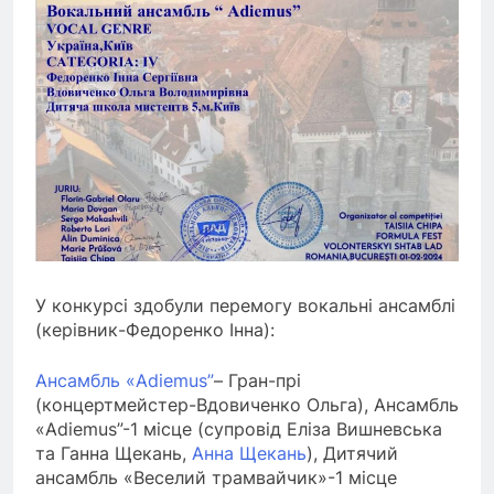
У конкурсі здобули перемогу вокальні ансамблі
(керівник-Федоренко Інна):
Ансамбль «Adiemus”
– Гран-прі
(концертмейстер-Вдовиченко Ольга), Ансамбль
«Adiemus”-1 місце (супровід Еліза Вишневська
та Ганна Щекань,
Анна Щекань
), Дитячий
ансамбль «Веселий трамвайчик»-1 мiсце