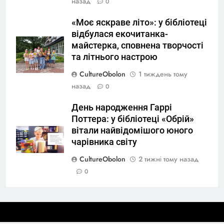
назад
0
«Моє яскраве літо»: у бібліотеці
відбулася екочитанка-
майстерка, сповнена творчості
та літнього настрою
CultureObolon
1 тиждень тому
назад
0
День народження Гаррі
Поттера: у бібліотеці «Обрій»
вітали найвідомішого юного
чарівника світу
CultureObolon
2 тижні тому назад
0