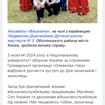
Ансамбль «Веселина»
, на чолі з керівницею
Людмилою Дорожкіною
Дитячої школи
мистецтв № 5
Оболонського району міста
Києва, зробили велику справу.
3 жовтня 2024 року в Національному
університеті оборони України за сприянням
Громадської організації «Оливкова гілка»
відбулася урочиста зустріч до Дня захисників і
захисниць.
Захід був присвячений жінкам-
військовослужбовцям, працівницям Збройних
Сил України та дружинам військовослужбовців
під назвою «Ми пишаємось тобою, захиснице