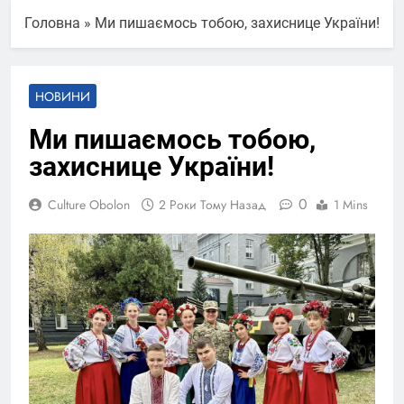
Головна
»
Ми пишаємось тобою, захиснице України!
НОВИНИ
Ми пишаємось тобою,
захиснице України!
0
Culture Obolon
2 Роки Тому Назад
1 Mins