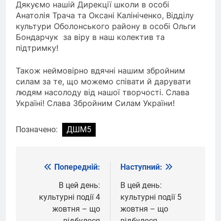
Дякуємо нашій Дирекції школи в особі
Анатолія Трача та Оксані Калініченко, Відділу
культури Оболонського району в особі Ольги
Бондарчук за віру в наш колектив та
підтримку!
Також неймовірно вдячні нашим збройним
силам за те, що можемо співати й дарувати
людям насолоду від нашої творчості. Слава
Україні! Слава Збройним Силам України!
Позначено:
ДШМ5
Попередній:
Наступний:
Навігація
записів
В цей день:
В цей день:
культурні події 4
культурні події 5
жовтня – що
жовтня – що
відбулося
відбулося