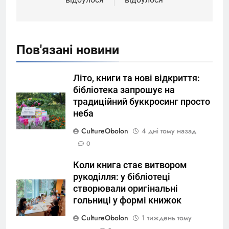
Пов'язані новини
Літо, книги та нові відкриття:
бібліотека запрошує на
традиційний буккросинг просто
неба
CultureObolon
4 дні тому назад
0
Коли книга стає витвором
рукоділля: у бібліотеці
створювали оригінальні
гольниці у формі книжок
CultureObolon
1 тиждень тому