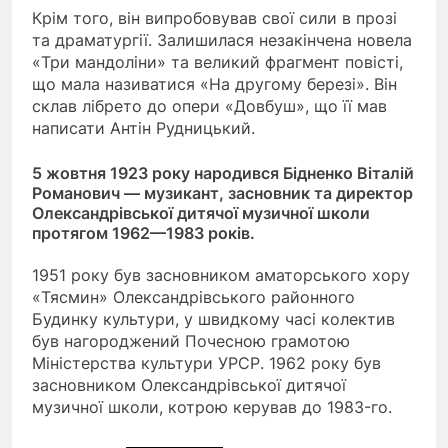
Крім того, він випробовував свої сили в прозі
та драматургії. Залишилася незакінчена новела
«Три мандоліни» та великий фрагмент повісті,
що мала називатися «На другому березі». Він
склав лібрето до опери «Довбуш», що її мав
написати Антін Рудницький.
5 жовтня 1923 року народився Бідненко Віталій
Романович — музикант, засновник та директор
Олександрівської дитячої музичної школи
протягом 1962—1983 років.
1951 року був засновником аматорського хору
«Тясмин» Олександрівського районного
Будинку культури, у швидкому часі колектив
був нагороджений Почесною грамотою
Міністерства культури УРСР. 1962 року був
засновником Олександрівської дитячої
музичної школи, котрою керував до 1983-го.