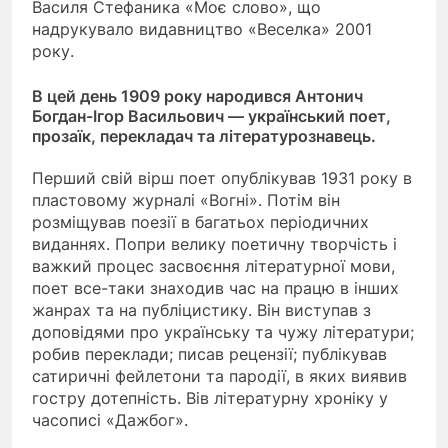
Василя Стефаника «Моє слово», що
надрукувало видавництво «Веселка» 2001
року.
В цей день 1909 року народився Антонич
Богдан-Ігор Васильович — український поет,
прозаїк, перекладач та літературознавець.
Перший свій вірш поет опублікував 1931 року в
пластовому журналі «Вогні». Потім він
розміщував поезії в багатьох періодичних
виданнях. Попри велику поетичну творчість і
важкий процес засвоєння літературної мови,
поет все-таки знаходив час на працю в інших
жанрах та на публіцистику. Він виступав з
доповідями про українську та чужу літератури;
робив переклади; писав рецензії; публікував
сатиричні фейлетони та пародії, в яких виявив
гостру дотепність. Вів літературну хроніку у
часописі «Дажбог».