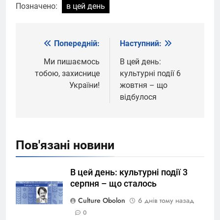
Позначено:
в цей день
Попередній:
Наступний:
Навігація
записів
Ми пишаємось
В цей день:
тобою, захиснице
культурні події 6
України!
жовтня – що
відбулося
Пов'язані новини
В цей день: культурні події 3
серпня – що сталось
Culture Obolon
6 днів тому назад
0