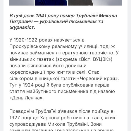
В цей день 1941 року помер Трублаїні Микола
Петрович — український письменник та
журналіст.
У 1920-1922 роках навчається в
Проскурівському реальному училищі, тоді ж
починає займатися літературною творчістю. У
вінницьких газетах (зокрема «Вісті ВУЦВК»)
почали з’являтися його дописи й
кореспонденції про життя в селі. Стає
сількором вінницької газети «Червоний край».
Тут у 1924 році й була опублікована перша
стаття майбутнього письменника під назвою
«День Леніна».
Псевдонім Трублаїні з’явився після приїзду в
1927 році до Харкова робітників з Італії, яких
супроводжував Микола Трублаїні. Вони
замінили прізвище Трублаєвський на зручне