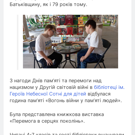
Батьківщину, як і 79 років тому.
З нагоди Днів пам’яті та перемоги над
нацизмом у Другій світовій війні в
бібліотеці ім.
Героїв Небесної Сотні для дітей
відбулася
година пам’яті «Вогонь війни у пам’яті людей».
Була представлена книжкова виставка
«Перемога в серцях поколінь».
Читачі 4-7 класів та гості бібліотеки вшанували