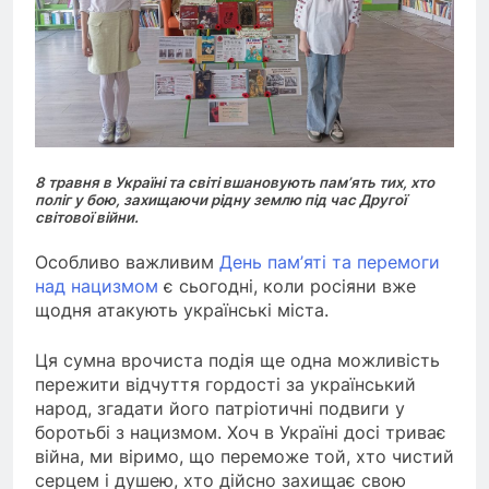
8 травня в Україні та світі вшановують пам’ять тих, хто
поліг у бою, захищаючи рідну землю під час Другої
світової війни.
Особливо важливим
День пам’яті та перемоги
над нацизмом
є сьогодні, коли росіяни вже
щодня атакують українські міста.
Ця сумна врочиста подія ще одна можливість
пережити відчуття гордості за український
народ, згадати його патріотичні подвиги у
боротьбі з нацизмом. Хоч в Україні досі триває
війна, ми віримо, що переможе той, хто чистий
серцем і душею, хто дійсно захищає свою