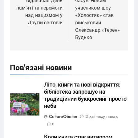
відзначає День
часу». Новим
памʼяті та перемоги
учасником шоу
над нацизмом у
«Холостяк» став
Другій світовій
військовий
Олександр «Терен»
Будько
Пов'язані новини
Літо, книги та нові відкриття:
бібліотека запрошує на
традиційний буккросинг просто
неба
CultureObolon
2 дні тому назад
0
Коли книга стає витвором