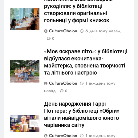
рукоділля: у бібліотеці
створювали оригінальні
гольниці у формі книжок
CultureObolon
6 днів тому назад
0
«Моє яскраве літо»: у бібліотеці
відбулася екочитанка-
майстерка, сповнена творчості
та літнього настрою
CultureObolon
1 тиждень тому
назад
0
День народження Гаррі
Поттера: у бібліотеці «Обрій»
вітали найвідомішого юного
чарівника світу
CultureObolon
1 тиждень тому