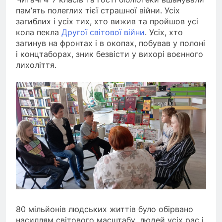
пам’ять полеглих тієї страшної війни. Усіх
загиблих і усіх тих, хто вижив та пройшов усі
кола пекла
Другої світової війни
. Усіх, хто
загинув на фронтах і в окопах, побував у полоні
і концтаборах, зник безвісти у вихорі воєнного
лихоліття.
80 мільйонів людських життів було обірвано
насиллям світового масштабу, людей усіх рас і