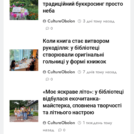
традиційний буккросинг просто
неба
CultureObolon
3 дні тому назад
0
Коли книга стає витвором
рукоділля: у бібліотеці
створювали оригінальні
гольниці у формі книжок
CultureObolon
7 днів тому назад
0
«Моє яскраве літо»: у бібліотеці
відбулася екочитанка-
майстерка, сповнена творчості
та літнього настрою
CultureObolon
1 тиждень тому
назад
0