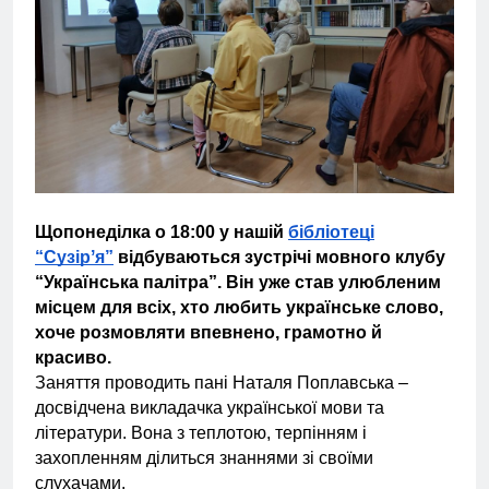
Щопонеділка о 18:00 у нашій
бібліотеці
“Сузірʼя”
відбуваються зустрічі мовного клубу
“Українська палітра”. Він уже став улюбленим
місцем для всіх, хто любить українське слово,
хоче розмовляти впевнено, грамотно й
красиво.
Заняття проводить пані Наталя Поплавська –
досвідчена викладачка української мови та
літератури. Вона з теплотою, терпінням і
захопленням ділиться знаннями зі своїми
слухачами.