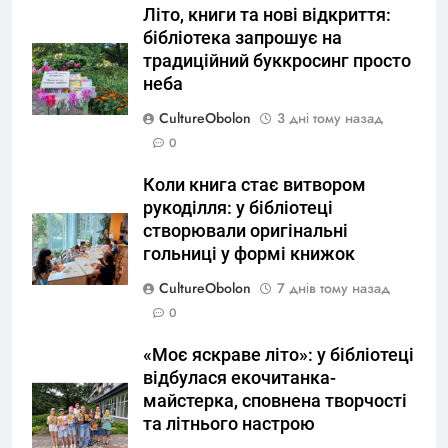
Літо, книги та нові відкриття:
бібліотека запрошує на
традиційний буккросинг просто
неба
CultureObolon
3 дні тому назад
0
Коли книга стає витвором
рукоділля: у бібліотеці
створювали оригінальні
гольниці у формі книжок
CultureObolon
7 днів тому назад
0
«Моє яскраве літо»: у бібліотеці
відбулася екочитанка-
майстерка, сповнена творчості
та літнього настрою