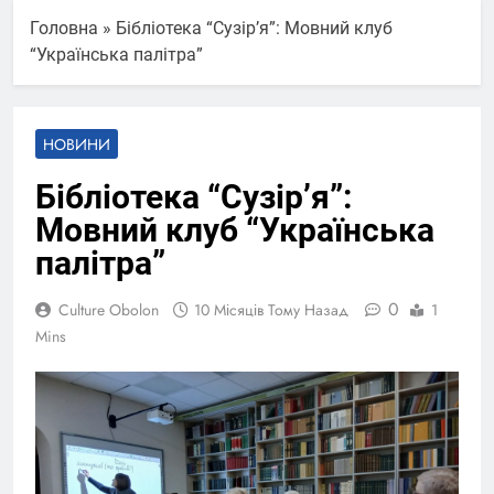
Головна
»
Бібліотека “Сузірʼя”: Мовний клуб
“Українська палітра”
НОВИНИ
Бібліотека “Сузірʼя”:
Мовний клуб “Українська
палітра”
0
Culture Obolon
10 Місяців Тому Назад
1
Mins