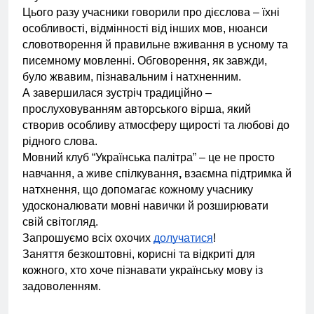
Цього разу учасники говорили про дієслова – їхні
особливості, відмінності від інших мов, нюанси
словотворення й правильне вживання в усному та
писемному мовленні. Обговорення, як завжди,
було жвавим, пізнавальним і натхненним.
А завершилася зустріч традиційно –
прослуховуванням авторського вірша, який
створив особливу атмосферу щирості та любові до
рідного слова.
Мовний клуб “Українська палітра” – це не просто
навчання, а живе спілкування
,
взаємна підтримка й
натхнення, що допомагає кожному учаснику
удосконалювати мовні навички й розширювати
свій світогляд.
Запрошуємо всіх охочих
долучатися
!
Заняття безкоштовні, корисні та відкриті для
кожного, хто хоче пізнавати українську мову із
задоволенням.