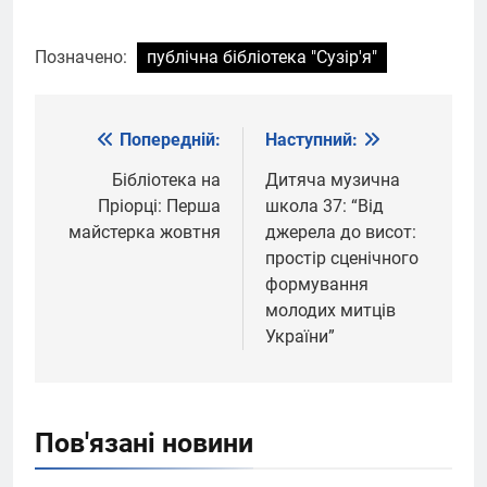
Позначено:
публічна бібліотека "Сузір'я"
Попередній:
Наступний:
Навігація
записів
Бібліотека на
Дитяча музична
Пріорці: Перша
школа 37: “Від
майстерка жовтня
джерела до висот:
простір сценічного
формування
молодих митців
України”
Пов'язані новини