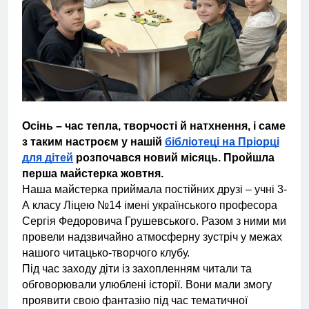
Осінь – час тепла, творчості й натхнення, і саме
з таким настроєм у нашій
бібліотеці на Пріорці
для дітей
розпочався новий місяць. Пройшла
перша майстерка жовтня.
Наша майстерка приймала постійних друзі – учні 3-
А класу Ліцею №14 імені українського професора
Сергія Федоровича Грушевського. Разом з ними ми
провели надзвичайно атмосферну зустріч у межах
нашого читацько-творчого клубу.
Під час заходу діти із захопленням читали та
обговорювали улюблені історії. Вони мали змогу
проявити свою фантазію під час тематичної