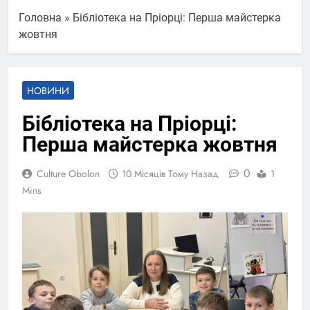
Головна
»
Бібліотека на Пріорці: Перша майстерка
жовтня
НОВИНИ
Бібліотека на Пріорці:
Перша майстерка жовтня
0
Culture Obolon
10 Місяців Тому Назад
1
Mins