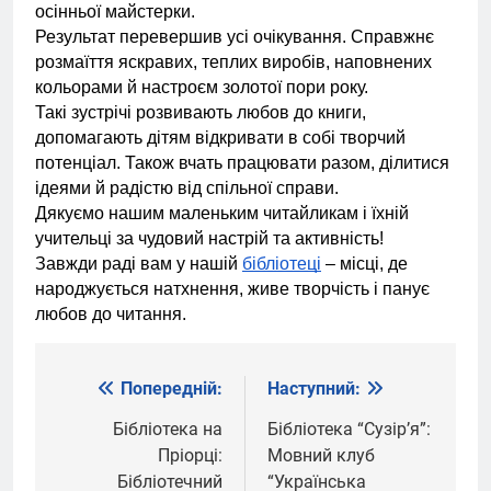
осінньої майстерки.
Результат перевершив усі очікування. Справжнє
розмаїття яскравих, теплих виробів, наповнених
кольорами й настроєм золотої пори року.
Такі зустрічі розвивають любов до книги,
допомагають дітям відкривати в собі творчий
потенціал. Також вчать працювати разом, ділитися
ідеями й радістю від спільної справи.
Дякуємо нашим маленьким читайликам і їхній
учительці за чудовий настрій та активність!
Завжди раді вам у нашій
бібліотеці
– місці, де
народжується натхнення, живе творчість і панує
любов до читання.
Попередній:
Наступний:
Навігація
записів
Бібліотека на
Бібліотека “Сузірʼя”:
Пріорці:
Мовний клуб
Бібліотечний
“Українська