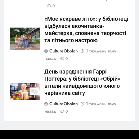
0
«Моє яскраве літо»: у бібліотеці
відбулася екочитанка-
майстерка, сповнена творчості
та літнього настрою
CultureObolon
1 тиждень тому
назад
0
День народження Гаррі
Поттера: у бібліотеці «Обрій»
вітали найвідомішого юного
чарівника світу
CultureObolon
1 тиждень тому
назад
0