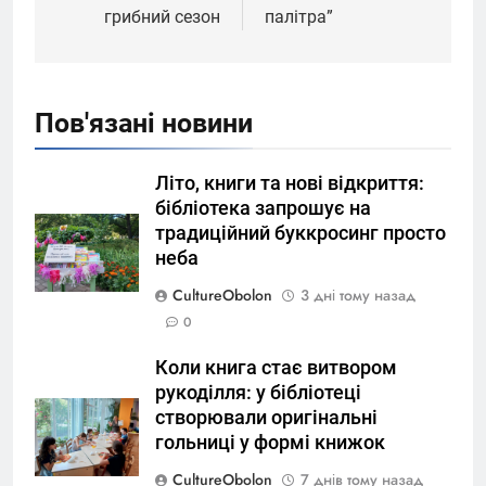
грибний сезон
палітра”
Пов'язані новини
Літо, книги та нові відкриття:
бібліотека запрошує на
традиційний буккросинг просто
неба
CultureObolon
3 дні тому назад
0
Коли книга стає витвором
рукоділля: у бібліотеці
створювали оригінальні
гольниці у формі книжок
CultureObolon
7 днів тому назад