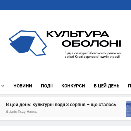
Культура Оболоні
Все Про Роботу Відділу Культури Оболонської Районної 
НОВИНИ
ПОДІЇ
КОНКУРСИ
В ЦЕЙ ДЕНЬ
П
льтурні події 3 серпня – що сталось
В цей 
6 Днів Т