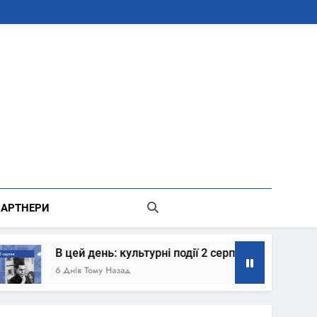
В Місті Києві Державної Адміністрації
АРТНЕРИ
день: культурні події 2 серпня – що сталось
ому Назад