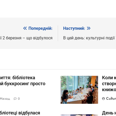
Попередній:
Наступний:
ії 2 березня – що відбулося
В цей день: культурні поді
риття: бібліотека
Коли к
й буккросинг просто
створю
книжо
Cultu
 Назад
0
ібліотеці відбулася
День н