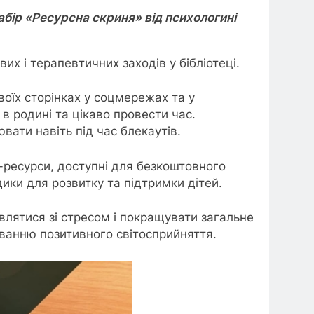
абір «Ресурсна скриня» від психологині
их і терапевтичних заходів у бібліотеці.
воїх сторінках у соцмережах та у
в родині та цікаво провести час.
вати навіть під час блекаутів.
ресурси, доступні для безкоштовного
дики для розвитку та підтримки дітей.
влятися зі стресом і покращувати загальне
ванню позитивного світосприйняття.