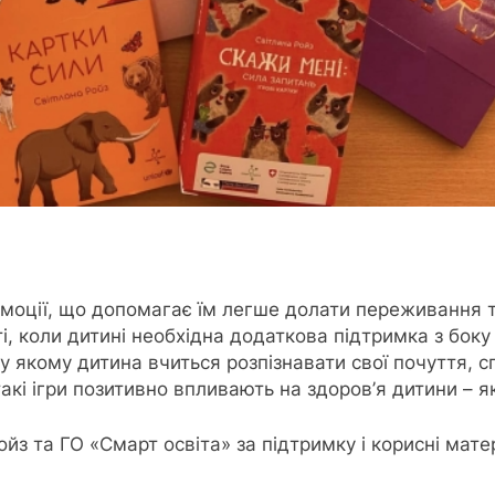
емоції, що допомагає їм легше долати переживання 
, коли дитині необхідна додаткова підтримка з боку
 якому дитина вчиться розпізнавати свої почуття, с
акі ігри позитивно впливають на здоров’я дитини – як
йз та ГО «Смарт освіта» за підтримку і корисні мате