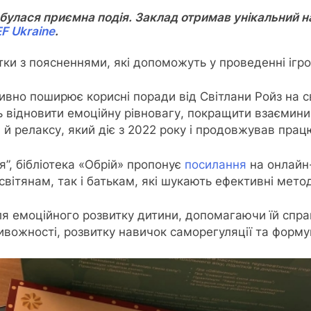
булася приємна подія. Заклад отримав унікальний н
F Ukraine
.
тки з поясненнями, які допоможуть у проведенні ігров
ивно поширює корисні поради від Світлани Ройз на с
 відновити емоційну рівновагу, покращити взаємини 
 релаксу, який діє з 2022 року і продовжував працю
я”, бібліотека «Обрій» пропонує
посилання
на онлайн-
світянам, так і батькам, які шукають ефективні мето
я емоційного розвитку дитини, допомагаючи їй спра
вожності, розвитку навичок саморегуляції та форму