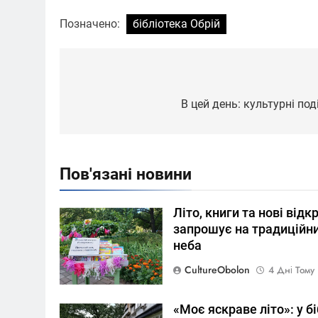
Позначено:
бібліотека Обрій
Навігація
записів
В цей день: культурні под
Пов'язані новини
Літо, книги та нові відк
запрошує на традиційни
неба
CultureObolon
4 Дні Тому
«Моє яскраве літо»: у б