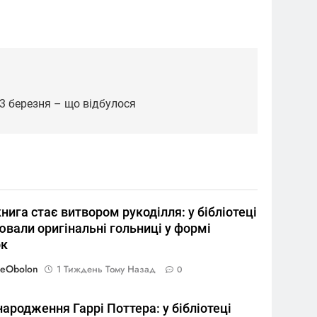
ї 3 березня – що відбулося
нига стає витвором рукоділля: у бібліотеці
вали оригінальні гольниці у формі
к
reObolon
1 Тиждень Тому Назад
0
ародження Гаррі Поттера: у бібліотеці