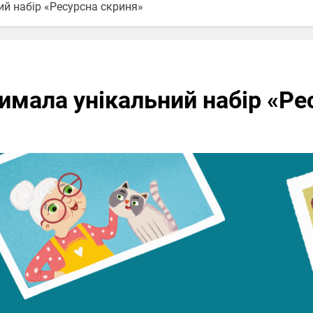
ий набір «Ресурсна скриня»
римала унікальний набір «Р