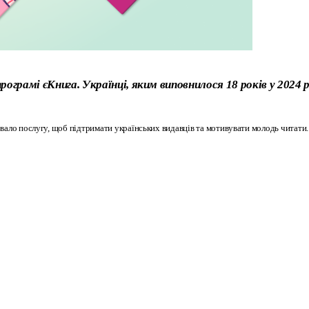
рограмі єКнига. Українці, яким виповнилося 18 років у 202
вало послугу, щоб підтримати українських видавців та мотивувати молодь читати. 