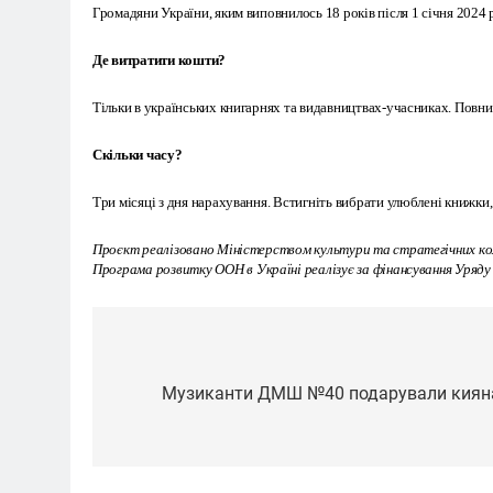
Громадяни України, яким виповнилось 18 років після 1 січня 2024
Де витратити кошти?
Тільки в українських книгарнях та видавництвах-учасниках. Повний
Скільки часу?
Три місяці з дня нарахування. Встигніть вибрати улюблені книжки,
Проєкт реалізовано Міністерством культури та стратегічних ко
Програма розвитку ООН в Україні реалізує за фінансування Уряду
Навігація
записів
Музиканти ДМШ №40 подарували кияна