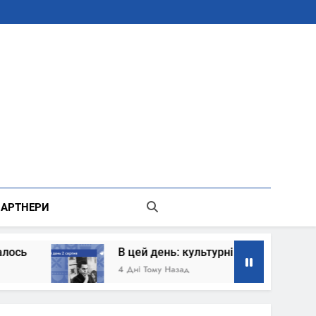
В Місті Києві Державної Адміністрації
АРТНЕРИ
В цей день: культурні події 2 серпня – що 
4 Дні Тому Назад