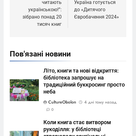
читають
Україна готується
українською!”:
до «Дитячого
зібрано понад 20
Євробачення 2024»
тисяч книг
Пов'язані новини
Літо, книги та нові відкриття:
бібліотека запрошує на
традиційний буккросинг просто
неба
CultureObolon
4 дні тому назад
0
Коли книга стає витвором
рукоділля: у бібліотеці