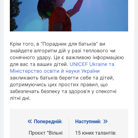
Крім того, в “Порадник для батьків” ви
знайдете алгоритм дій у разі теплового чи
сонячного удару. Це є важливою інформацією
для вас та ваших дітей.
UNICEF Ukraine та
Міністерство освіти й науки України
закликають батьків берегти себе та дітей,
дотримуючись цих простих правил, що
забезпечать безпеку та здоров’я у спекотні
літні дні.
Попередній:
Наступний:
Навігація
записів
Проєкт “Вільні
15 юних талантів: