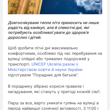
Довгоочікуване тепле літо приносить не лише
радість від канікул, але й спекотні дні, які
потребують особливої уваги до здоров’я
дорослих і дітей.
Щоб зробити літні дні максимально
комфортними, особливо під час перебування на
вулиці опівдні або тривалих подорожей у
транспорті.
UNICEF Ukraine разом з
Міністерством освіти й науки України
підготували “Порадник для батьків”.
В пораднику зібрано корисні правила і
нагадування, які стануть у пригоді кожній сім’ї.
Перш за все, варто уникати гулянь на вулиці в
період найвищої сонячної активності. З 11:00 і