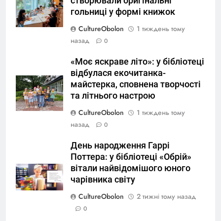
створювали оригінальні
гольниці у формі книжок
CultureObolon
1 тиждень тому
назад
0
«Моє яскраве літо»: у бібліотеці
відбулася екочитанка-
майстерка, сповнена творчості
та літнього настрою
CultureObolon
1 тиждень тому
назад
0
День народження Гаррі
Поттера: у бібліотеці «Обрій»
вітали найвідомішого юного
чарівника світу
CultureObolon
2 тижні тому назад
0