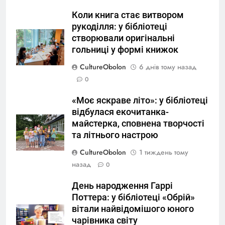
Коли книга стає витвором
рукоділля: у бібліотеці
створювали оригінальні
гольниці у формі книжок
CultureObolon
6 днів тому назад
0
«Моє яскраве літо»: у бібліотеці
відбулася екочитанка-
майстерка, сповнена творчості
та літнього настрою
CultureObolon
1 тиждень тому
назад
0
День народження Гаррі
Поттера: у бібліотеці «Обрій»
вітали найвідомішого юного
чарівника світу