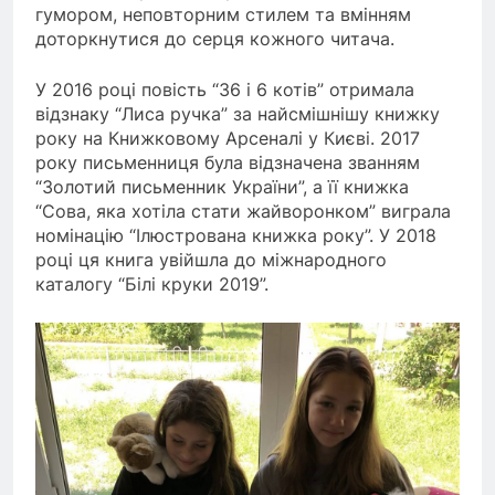
гумором, неповторним стилем та вмінням
доторкнутися до серця кожного читача.
У 2016 році повість “36 і 6 котів” отримала
відзнаку “Лиса ручка” за найсмішнішу книжку
року на Книжковому Арсеналі у Києві. 2017
року письменниця була відзначена званням
“Золотий письменник України”, а її книжка
“Сова, яка хотіла стати жайворонком” виграла
номінацію “Ілюстрована книжка року”. У 2018
році ця книга увійшла до міжнародного
каталогу “Білі круки 2019”.