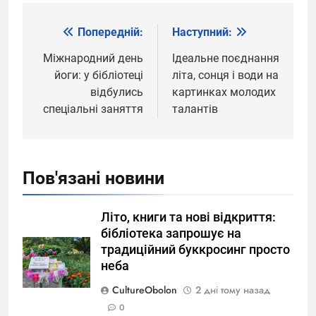
Попередній:
Наступний:
Навігація
записів
Міжнародний день
Ідеальне поєднання
йоги: у бібліотеці
літа, сонця і води на
відбулись
картинках молодих
спеціальні заняття
талантів
Пов'язані новини
Літо, книги та нові відкриття:
бібліотека запрошує на
традиційний буккросинг просто
неба
CultureObolon
2 дні тому назад
0