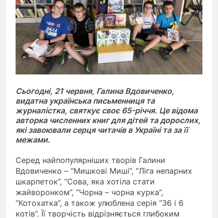
Сьогодні, 21 червня, Галина Вдовиченко,
видатна українська письменниця та
журналістка, святкує своє 65-річчя. Це відома
авторка численних книг для дітей та дорослих,
які завоювали серця читачів в Україні та за її
межами.
Серед найпопулярніших творів Галини
Вдовиченко – “Мишкові Миші”, “Ліга непарних
шкарпеток”, “Сова, яка хотіла стати
жайворонком”, “Чорна – чорна курка”,
“Котохатка”, а також улюблена серія “36 і 6
котів”. Її творчість відрізняється глибоким