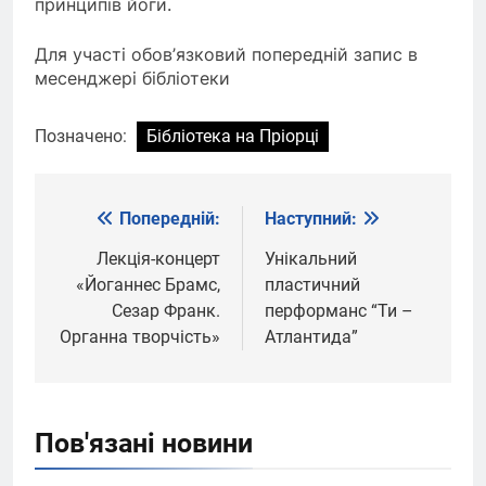
принципів йоги.
Для участі обов’язковий попередній запис в
месенджері бібліотеки
Позначено:
Бібліотека на Пріорці
Попередній:
Наступний:
Навігація
записів
Лекція-концерт
Унікальний
«Йоганнес Брамс,
пластичний
Сезар Франк.
перформанс “Ти –
Органна творчість»
Атлантида”
Пов'язані новини