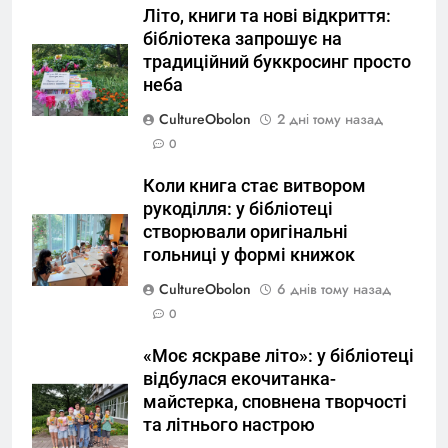
Літо, книги та нові відкриття:
бібліотека запрошує на
традиційний буккросинг просто
неба
CultureObolon
2 дні тому назад
0
Коли книга стає витвором
рукоділля: у бібліотеці
створювали оригінальні
гольниці у формі книжок
CultureObolon
6 днів тому назад
0
«Моє яскраве літо»: у бібліотеці
відбулася екочитанка-
майстерка, сповнена творчості
та літнього настрою