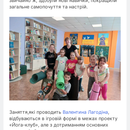
звичайно ж, здобули нові навички, покращили
загальне самопочуття та настрій.
Заняття,які проводить
Валентина Лагодіна
,
відбуваються в ігровій формі в межах проекту
«Йога-клуб», але з дотриманням основних