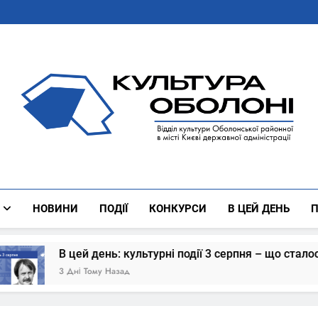
Культура Оболоні
Все Про Роботу Відділу Культури Оболонської Районної 
НОВИНИ
ПОДІЇ
КОНКУРСИ
В ЦЕЙ ДЕНЬ
П
 події 3 серпня – що сталось
В цей день: ку
4 Дні Тому Назад