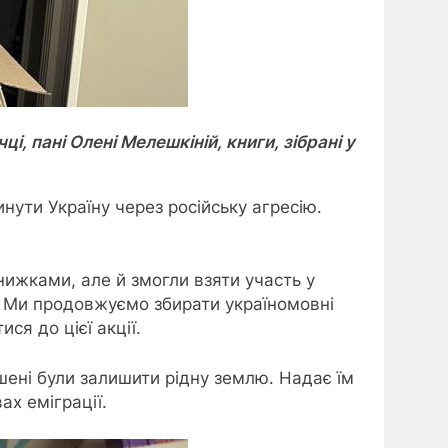
, пані Олені Мелешкіній, книги, зібрані у
нути Україну через російську агресію.
книжками, але й змогли взяти участь у
у. Ми продовжуємо збирати україномовні
ся до цієї акції.
ушені були залишити рідну землю. Надає їм
ах еміграції.