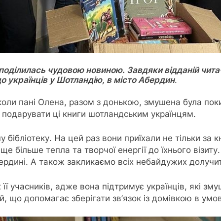
поділилась чудовою новиною. Завдяки відданій читачці
до українців у Шотландію, в місто Абердин
.
коли пані Олена, разом з донькою, змушена була поки
и подарувати ці книги шотландським українцям.
у бібліотеку. На цей раз вони приїхали не тільки за 
ще більше тепла та творчої енергії до їхнього візит
ердині. А також закликаємо всіх небайдужих долучити
її учасників, адже вона підтримує українців, які зм
й, що допомагає зберігати зв’язок із домівкою в умов