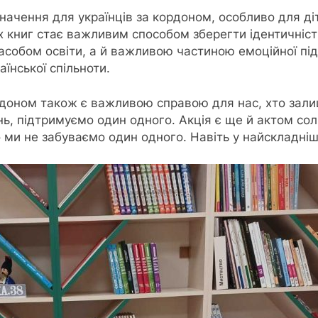
значення для українців за кордоном, особливо для діт
 книг стає важливим способом зберегти ідентичність
засобом освіти, а й важливою частиною емоційної п
їнської спільноти.
рдоном також є важливою справою для нас, хто залиш
нь, підтримуємо один одного. Акція є ще й актом со
 ми не забуваємо один одного. Навіть у найскладніш