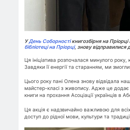
У
День Соборності
книгозбірня на Пріорці 
бібліотеці на Пріорці
, знову відправилися 
Ця ініціатива розпочалася минулого року, 
Завдяки її енергії та старанням, ми змогл
Цього року пані Олена знову відвідала наш
майстер-класі з живопису. Адже це додає 
книги на прохання Асоціації українців в Аб
Ця акція є надзвичайно важливою для всіх 
доступ до рідної мови, культури та традиці