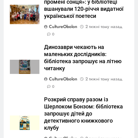
промені сонця»: у бібліотеці
вшанували 120-річчя видатної
української поетеси
CultureObolon
2 тижні тому назад
0
Динозаври чекають на
маленьких дослідників:
бібліотека запрошує на літню
читанку
CultureObolon
2 тижні тому назад
0
Розкрий справу разом із
Шерлоком Бонзом: бібліотека
запрошує дітей до
детективного книжкового
клубу