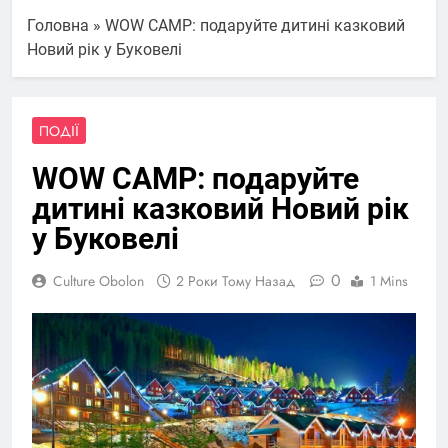
Головна
»
WOW CAMP: подаруйте дитині казковий
Новий рік у Буковелі
ПОДІЇ
WOW CAMP: подаруйте
дитині казковий Новий рік
у Буковелі
0
Culture Obolon
2 Роки Тому Назад
1 Mins