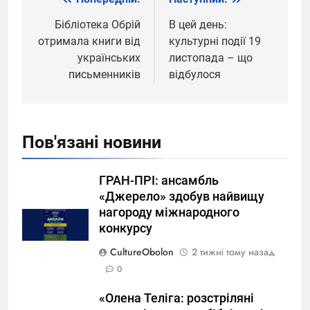
Навігація
записів
Бібліотека Обрій
В цей день:
отримала книги від
культурні події 19
українських
листопада – що
письменників
відбулося
Пов'язані новини
ГРАН-ПРІ: ансамбль
«Джерело» здобув найвищу
нагороду міжнародного
конкурсу
CultureObolon
2 тижні тому назад
0
«Олена Теліга: розстріляні