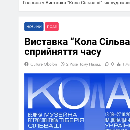
Головна
»
Виставка “Кола Сільваші”: як художни
НОВИНИ
ПОДІЇ
Виставка “Кола Сільва
сприйняття часу
0
Culture Obolon
2 Роки Тому Назад
1 Mi