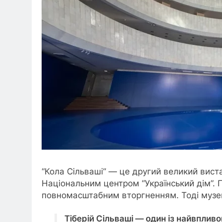
“Кола Сільваші” — це другий великий вист
Національним центром “Український дім”. П
повномасштабним вторгненням. Тоді музей 
Тіберій Сільваші — один із найвплив