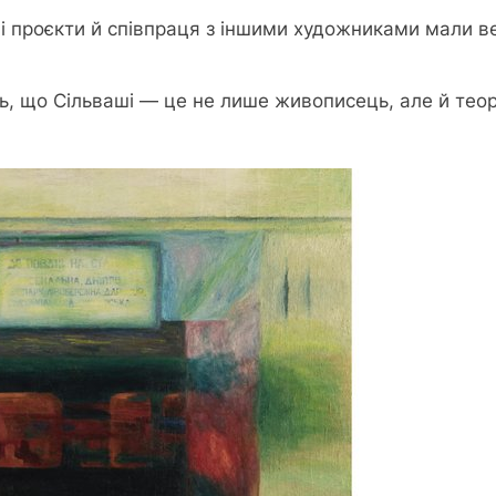
ні проєкти й співпраця з іншими художниками мали в
ь, що Сільваші — це не лише живописець, але й теоре