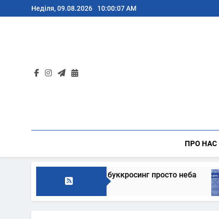
Перейти
Неділя, 09.08.2026
10:00:09 AM
до
вмісту
ПРО НАС
диційний буккросинг просто неба
В цей день
6 Днів Тому 