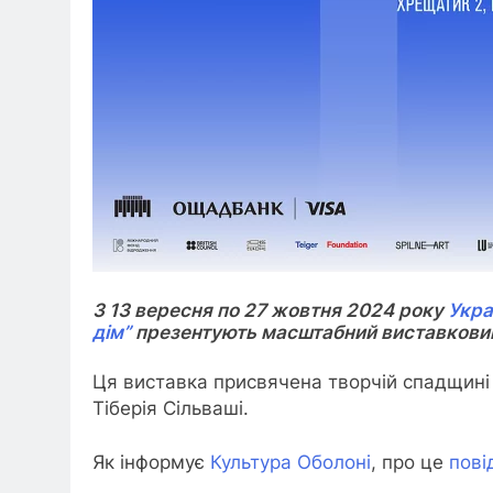
З 13 вересня по 27 жовтня 2024 року
Укра
дім”
презентують масштабний виставковий 
Ця виставка присвячена творчій спадщині 
Тіберія Сільваші.
Як інформує
Культура Оболоні
, про це
пов