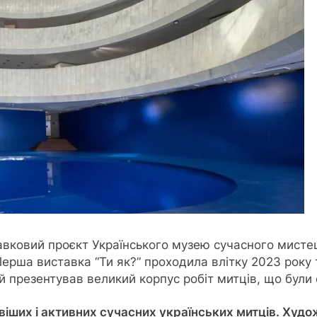
авковий проєкт Українського музею сучасного мистец
ерша виставка “Ти як?” проходила влітку 2023 року т
презентував великий корпус робіт митців, що були с
овіших і активних сучасних українських митців. Худ