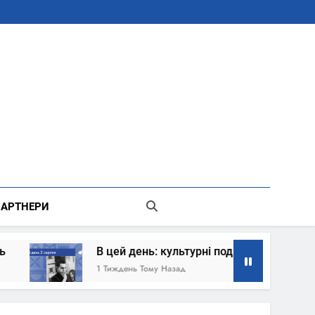
В Місті Києві Державної Адміністрації
АРТНЕРИ
цей день: культурні події 2 серпня – що сталось
иждень Тому Назад