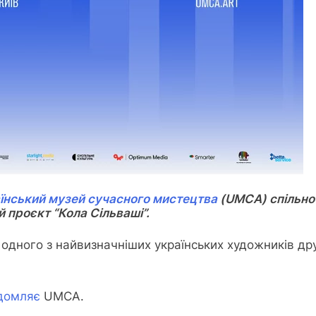
їнський музей сучасного мистецтва
(UMCA) спільно
проєкт “Кола Сільваші”.
одного з найвизначніших українських художників дру
ідомляє
UMCA.