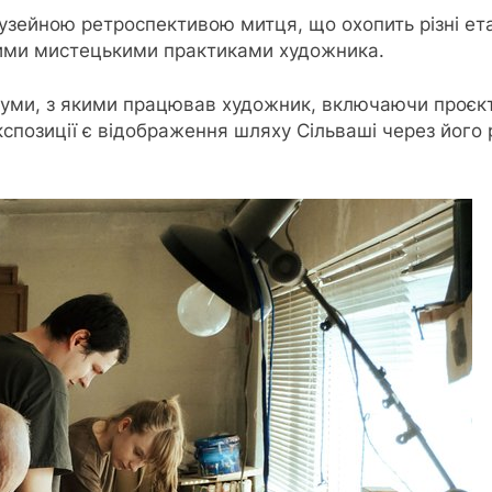
ейною ретроспективою митця, що охопить різні ета
ними мистецькими практиками художника.
іуми, з якими працював художник, включаючи проєкти,
експозиції є відображення шляху Сільваші через його