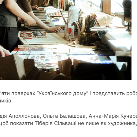
’яти поверхах “Українського дому” і представить робо
иків.
дія Аполлонова, Ольга Балашова, Анна-Марія Кучере
щоб показати Тіберія Сільваші не лише як художника,