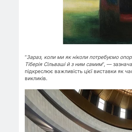
“
Зараз, коли ми як ніколи потребуємо опо
Тіберія Сільваші й з ним самим
“, — зазнач
підкреслює важливість цієї виставки як ча
викликів.