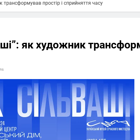
к трансформував простір і сприйняття часу
ші”: як художник трансформ
ns