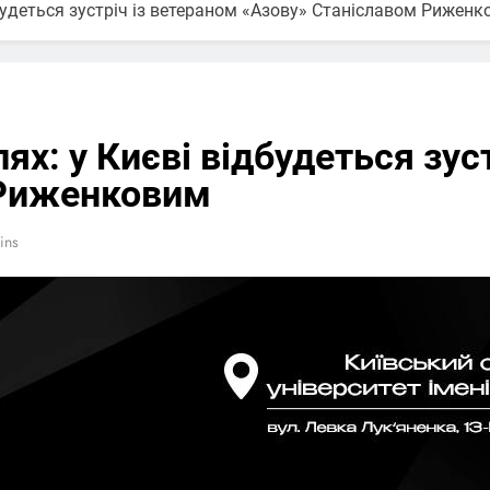
ідбудеться зустріч із ветераном «Азову» Станіславом Рижен
лях: у Києві відбудеться зус
 Риженковим
ins