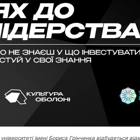
університеті імені Бориса Грінченка відбудеться від