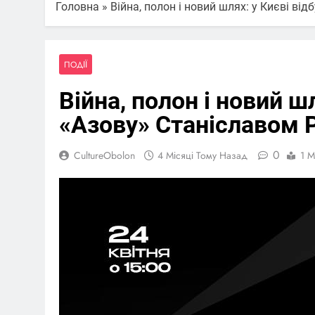
Головна
»
Війна, полон і новий шлях: у Києві в
ПОДІЇ
Війна, полон і новий ш
«Азову» Станіславом
0
CultureObolon
4 Місяці Тому Назад
1 M