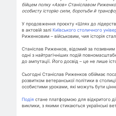
бійцем полку «Азов» Станіславом Риженко
особисту історію сили, боротьби й трансфо
У продовження проєкту «Шлях до лідерства»
в актовій залі
Київського столичного уніве
Риженковим – військовим, чия історія ста
Станіслав Риженков, відомий за позивним 
одні з найтрагічніших подій повномасштабн
до ампутації. Його досвід – це не лише іст
Сьогодні Станіслав Риженков обіймає поса
розвитком ветеранської політики в столиці
особистими уроками, які можуть бути цінни
Подія
стане платформою для відкритого діа
виклики, з якими стикаються українські ве