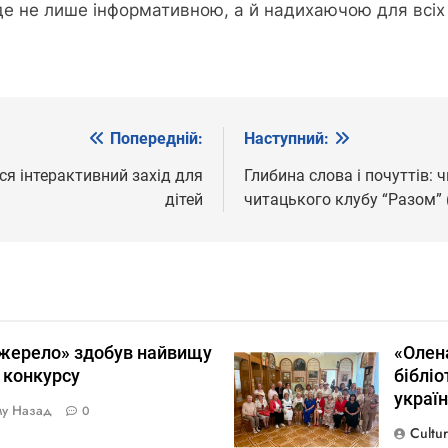
уде не лише інформативною, а й надихаючою для всіх 
Попередній:
Наступний:
вся інтерактивний захід для
Глибина слова і почуттів: 
дітей
читацького клубу “Разом” 
жерело» здобув найвищу
«Олена
 конкурсу
бібліо
україн
му Назад
0
Cultu