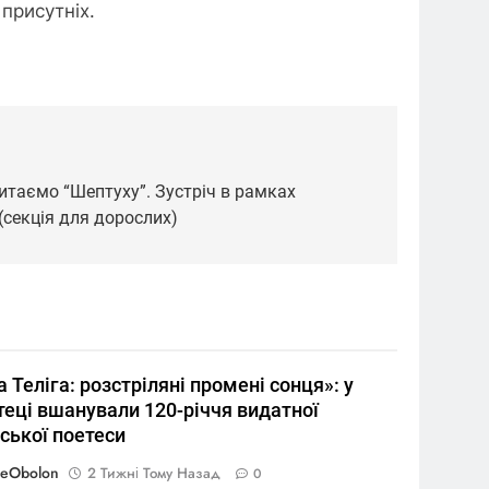
присутніх.
читаємо “Шептуху”. Зустріч в рамках
(секція для дорослих)
 Теліга: розстріляні промені сонця»: у
теці вшанували 120-річчя видатної
ської поетеси
reObolon
2 Тижні Тому Назад
0