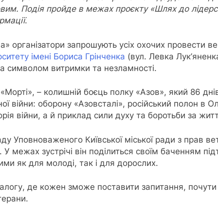
вим. Подія пройде в межах проєкту «Шлях до лідерс
рмації
.
 організатори запрошують усіх охочих провести вечі
рситету імені Бориса Грінченка
(вул. Левка Лук’яненка
ла символом витримки та незламності.
«Морті», – колишній боєць полку «Азов», який 86 дні
ої війни: оборону «Азовсталі», російський полон в 
орія війни, а й приклад сили духу та боротьби за житт
ду Уповноваженого Київської міської ради з прав ве
. У межах зустрічі він поділиться своїм баченням пі
ми як для молоді, так і для дорослих.
логу, де кожен зможе поставити запитання, почути ч
терани.