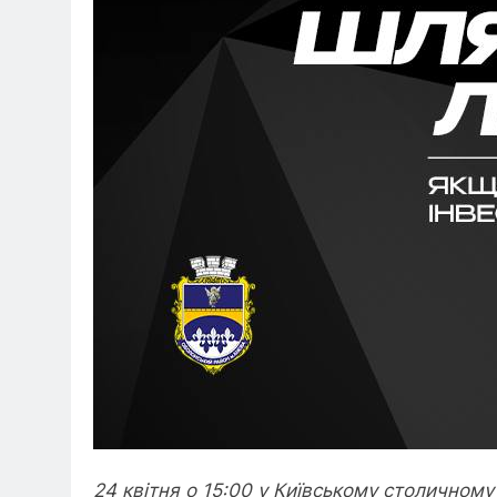
24 квітня о 15:00 у Київському столичному 