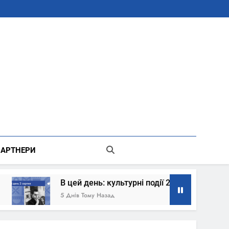
В Місті Києві Державної Адміністрації
АРТНЕРИ
В цей день: культурні події 2 серпня – що сталось
5 Днів Тому Назад