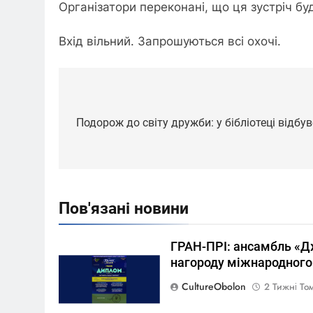
Організатори переконані, що ця зустріч б
Вхід вільний. Запрошуються всі охочі.
Навігація
записів
Подорож до світу дружби: у бібліотеці відбу
Пов'язані новини
ГРАН-ПРІ: ансамбль «Д
нагороду міжнародного
CultureObolon
2 Тижні То