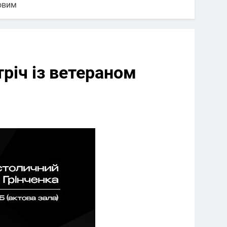
ковим
тріч із ветераном