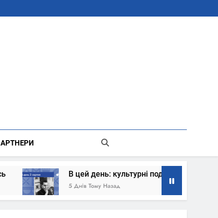
В Місті Києві Державної Адміністрації
АРТНЕРИ
В цей день: культурні події 2 серпня – що сталось
5 Днів Тому Назад