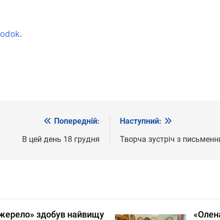
rodok
.
Попередній:
Наступний:
В цей день 18 грудня
Творча зустріч з письмен
жерело» здобув найвищу
«Олена