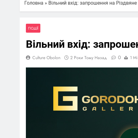
Головна
»
Вільний вхід: запрошення на Різдвяне
ПОДІЇ
Вільний вхід: запроше
0
Culture Obolon
2 Роки Тому Назад
1 Mi