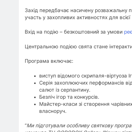
Захід передбачає насичену розважальну пр
участь у захопливих активностях для всієї
Вхід на подію – безкоштовний за умови
реє
Центральною подією свята стане інтерактив
Програма включає:
виступ відомого скрипаля-віртуоза Іг
Серія захоплюючих перформансів від 
салют із серпантину.
Безліч ігор та конкурсів.
Майстер-класи зі створення чарівних
власноруч.
“
Ми підготували особливу святкову програм