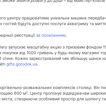
 зможе знайти розвагу до душі – від майстер-класів
ого центру працюватиме унікальна машина передбач
 гостей будуть доступні послуги аквагриму та миттє
редньої реєстрації
за посиланням
.
ery запускає масштабну акцію з призовим фондом 15
и покупки від 1000 гривень у будь-якому магазині то
 11 січня. Кожен зареєстрований чек збільшує шанси н
айті
gifts.gorodok.ua
.
оргівельно-розважальних комплексів столиці. Він поє
площею 600 м². Центр пропонує відвідувачам широкий
й міста, створюючи особливий простір для шопінгу та