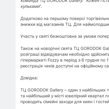
команда ТЦ GORODOK Gallery. “Кожен гість
кульками
“.
Додатково на першому поверсі торгівельн
знижки від магазинів ТЦ. Для наймолодших
Участь у святі безкоштовна за умови попе
Також на новорічні свята ТЦ GORODOK Gall
розіграші відвідувачам необхідно здійснит
гіпермаркеті Fozzy в період з 6 грудня по
реєстрація чеків доступні на офіційному с
Довідка:
ТЦ GORODOK Gallery – один з найбільших т
та найбільший у місті ювелірний квартал 
проводить сімейні заходи для киян і госте