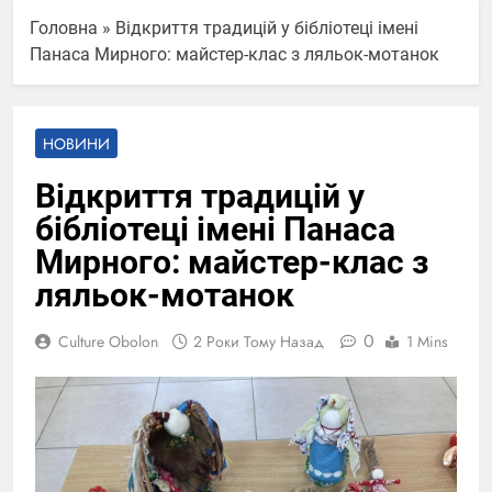
Головна
»
Відкриття традицій у бібліотеці імені
Панаса Мирного: майстер-клас з ляльок-мотанок
НОВИНИ
Відкриття традицій у
бібліотеці імені Панаса
Мирного: майстер-клас з
ляльок-мотанок
0
Culture Obolon
2 Роки Тому Назад
1 Mins