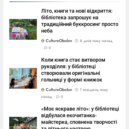
Літо, книги та нові відкриття:
бібліотека запрошує на
традиційний буккросинг просто
неба
CultureObolon
6 днів тому назад
0
Коли книга стає витвором
рукоділля: у бібліотеці
створювали оригінальні
гольниці у формі книжок
CultureObolon
1 тиждень тому
назад
0
«Моє яскраве літо»: у бібліотеці
відбулася екочитанка-
майстерка, сповнена творчості
та літнього настрою