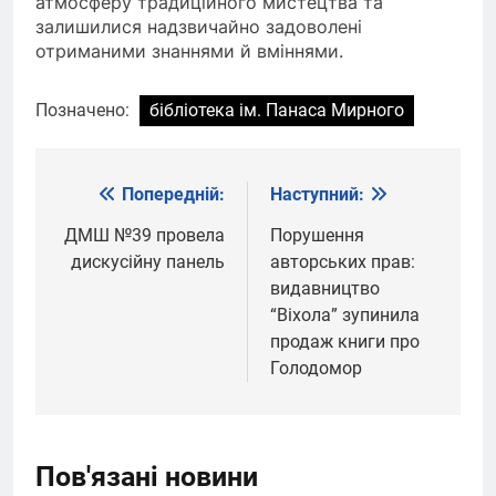
атмосферу традиційного мистецтва та
залишилися надзвичайно задоволені
отриманими знаннями й вміннями.
Позначено:
бібліотека ім. Панаса Мирного
Попередній:
Наступний:
Навігація
записів
ДМШ №39 провела
Порушення
дискусійну панель
авторських прав:
видавництво
“Віхола” зупинила
продаж книги про
Голодомор
Пов'язані новини