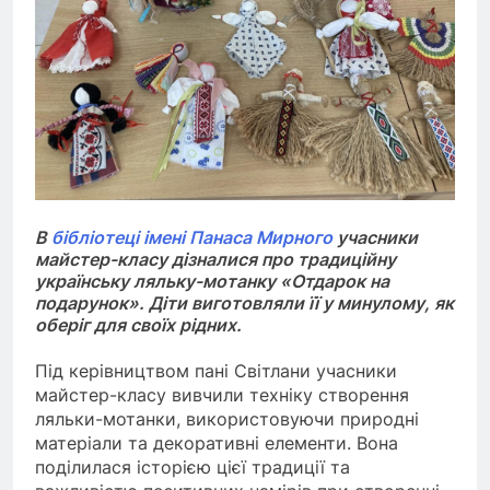
В
бібліотеці імені Панаса Мирного
учасники
майстер-класу дізналися про традиційну
українську ляльку-мотанку «Отдарок на
подарунок». Діти виготовляли її у минулому, як
оберіг для своїх рідних.
Під керівництвом пані Світлани учасники
майстер-класу вивчили техніку створення
ляльки-мотанки, використовуючи природні
матеріали та декоративні елементи. Вона
поділилася історією цієї традиції та