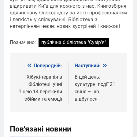
відкривати Київ для кожного з нас. Книгозбірня
вдячні пану Олександру за його професіоналізм
і легкість у спілкуванні. Бібліотека з
нетерпінням чекає нових зустрічей і книжок!
Позначено:
публічна бібліотека "Сузір'я"
Попередній:
Наступний:
Навігація
записів
Хібукі-терапія в
В цей день:
бібліотеці: учні
культурні події 21
Ліцею 14 пережили
січня – що
обійми та емоції
відбулося
Пов'язані новини