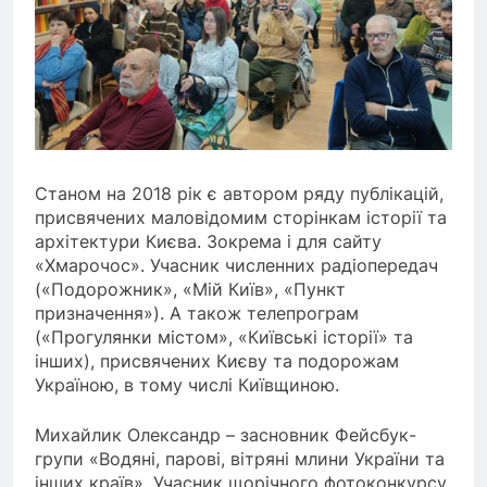
Станом на 2018 рік є автором ряду публікацій,
присвячених маловідомим сторінкам історії та
архітектури Києва. Зокрема і для сайту
«Хмарочос». Учасник численних радіопередач
(«Подорожник», «Мій Київ», «Пункт
призначення»). А також телепрограм
(«Прогулянки містом», «Київські історії» та
інших), присвячених Києву та подорожам
Україною, в тому числі Київщиною.
Михайлик Олександр – засновник Фейсбук-
групи «Водяні, парові, вітряні млини України та
інших країв». Учасник щорічного фотоконкурсу