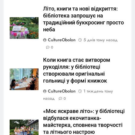
Літо, книги та нові відкриття:
бібліотека запрошує на
традиційний буккросинг просто
неба
CultureObolon
5 днів тому назад
0
Коли книга стає витвором
рукоділля: у бібліотеці
створювали оригінальні
гольниці у формі книжок
CultureObolon
1 тиждень тому
назад
0
«Моє яскраве літо»: у бібліотеці
відбулася екочитанка-
майстерка, сповнена творчості
та літнього настрою