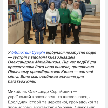
У
бібліотеці Сузір’я
відбулася незабутня подія
— зустріч з відомим києвознавцем
Олександром Михайликом. Під час події була
презентована його нова книжка, присвячена
Північному правобережжю Києва — частині
міста. Воно має особливе значення для
багатьох киян.
Михайлик Олександр Сергійович —
український краєзнавець та києвознавець.
Дослідник історії та церковної, громадської та
промислової архітектури України. Олександр