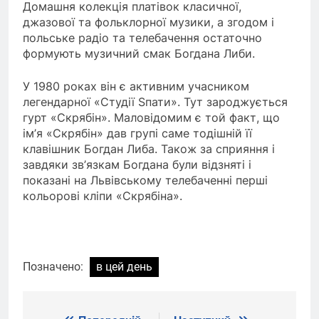
Домашня колекція платівок класичної,
джазової та фольклорної музики, а згодом і
польське радіо та телебачення остаточно
формують музичний смак Богдана Либи.
У 1980 роках він є активним учасником
легендарної «Студії Sпати». Тут зароджується
гурт «Скрябін». Маловідомим є той факт, що
ім’я «Скрябін» дав групі саме тодішній її
клавішник Богдан Либа. Також за сприяння і
завдяки зв’язкам Богдана були відзняті і
показані на Львівському телебаченні перші
кольорові кліпи «Скрябіна».
Позначено:
в цей день