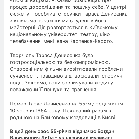
процес дорослішання та пошуку себе. У центрі
сюжету – особливі стосунки Тараса Денисенка
з кількома поколіннями студентів його
майстерні. Дія розгортається в Київському
національному університеті театру, кіно і
телебачення імені Івана Карпенка-Карого.
Творчість Тараса Денисенка була
гостросоціальною та безкомпромісною.
Створені ним фільми висвітлювали проблеми
сучасності, правдиво відтворювали історичні
події. Зокрема, вони звеличували людину,
поважаючи її пошуки та прагнення.
Помер Тарас Денисенко на 55-му році життя
10 червня 1984 року. Похований разом з
родиною на Байковому кладовищі в Києві.
В цей день своє 55-річчя відзначає Богдан
Васильович Либа – український музикант,