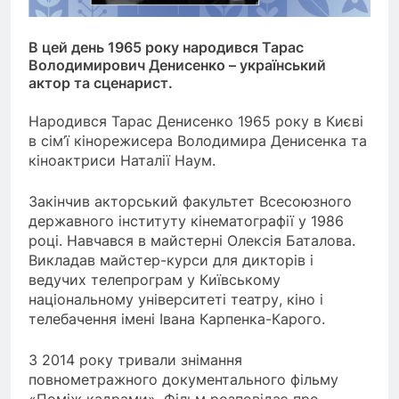
В цей день 1965 року народився Тарас
Володимирович Денисенко – український
актор та сценарист.
Народився Тарас Денисенко 1965 року в Києві
в сім’ї кінорежисера Володимира Денисенка та
кіноактриси Наталії Наум.
Закінчив акторський факультет Всесоюзного
державного інституту кінематографії у 1986
році. Навчався в майстерні Олексія Баталова.
Викладав майстер-курси для дикторів і
ведучих телепрограм у Київському
національному університеті театру, кіно і
телебачення імені Івана Карпенка-Карого.
З 2014 року тривали знімання
повнометражного документального фільму
«Поміж кадрами». Фільм розповідає про