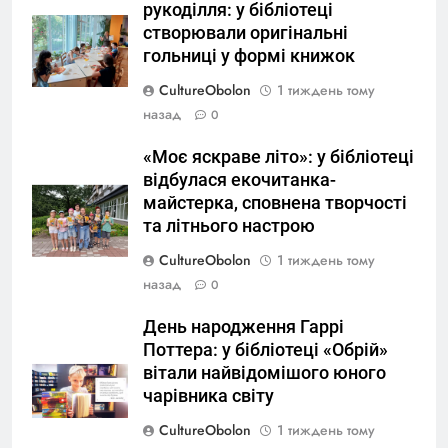
рукоділля: у бібліотеці
створювали оригінальні
гольниці у формі книжок
CultureObolon
1 тиждень тому
назад
0
«Моє яскраве літо»: у бібліотеці
відбулася екочитанка-
майстерка, сповнена творчості
та літнього настрою
CultureObolon
1 тиждень тому
назад
0
День народження Гаррі
Поттера: у бібліотеці «Обрій»
вітали найвідомішого юного
чарівника світу
CultureObolon
1 тиждень тому