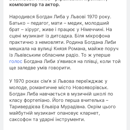
композитор та актор.
Народився Богдан Либа у Львові 1970 року.
Батько – педагог, мати – медик, молодший
брат – хірург, живе і працює у Німеччині. На
сцені музикант із дитсадка. Біля мікрофона
практично з немовляти. Родина Богдана Либи
мешкала на вулиці Князя Романа, майже поруч
із Львівським обласним радіо. То ж уперше
голос
Богдана Либи з’явився на плівці, коли той
ще заледве умів говорити.
У 1970 роках сім’я зі Львова переїжджає у
молоде, романтичне місто Новояворівськ.
Богдан Либа навчається в музичній школі по
класу фортепіано. Його перша вчителька –
Таривердієва Ельвіра Мурадівна. Окрім цього
майбутній музикант опановує кларнет,
саксофон та ударні інструменти.