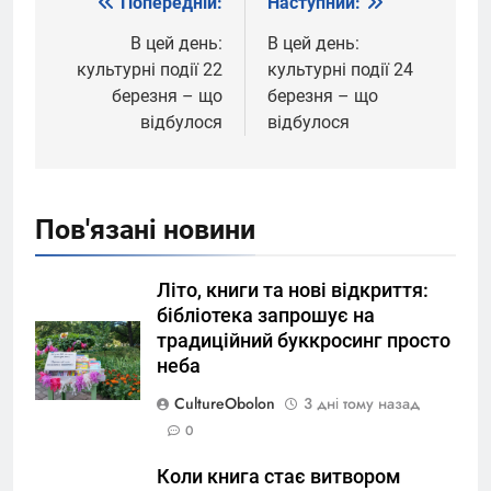
Попередній:
Наступний:
Навігація
записів
В цей день:
В цей день:
культурні події 22
культурні події 24
березня – що
березня – що
відбулося
відбулося
Пов'язані новини
Літо, книги та нові відкриття:
бібліотека запрошує на
традиційний буккросинг просто
неба
CultureObolon
3 дні тому назад
0
Коли книга стає витвором