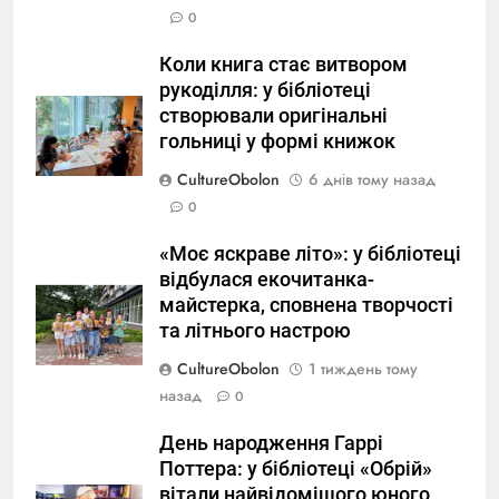
0
Коли книга стає витвором
рукоділля: у бібліотеці
створювали оригінальні
гольниці у формі книжок
CultureObolon
6 днів тому назад
0
«Моє яскраве літо»: у бібліотеці
відбулася екочитанка-
майстерка, сповнена творчості
та літнього настрою
CultureObolon
1 тиждень тому
назад
0
День народження Гаррі
Поттера: у бібліотеці «Обрій»
вітали найвідомішого юного