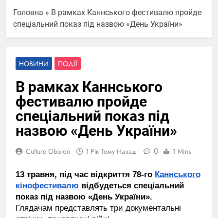
Головна
»
В рамках Каннського фестивалю пройде
спеціальний показ під назвою «День України»
НОВИНИ
ПОДІЇ
В рамках Каннського
фестивалю пройде
спеціальний показ під
назвою «День України»
0
Culture Obolon
1 Рік Тому Назад
1 Mins
13 травня, під час відкриття 78-го
Каннського
кінофестивалю
відбудеться спеціальний
показ під назвою «День України».
Глядачам представлять три документальні