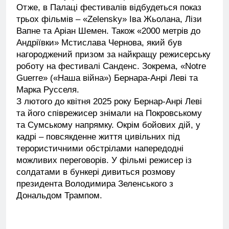
Отже, в Палаці фестивалів відбудеться показ
трьох фільмів – «Zelensky» Іва Жьолана, Лізи
Вапне та Аріан Шемен. Також «2000 метрів до
Андріївки» Мстислава Чернова, який був
нагороджений призом за найкращу режисерську
роботу на фестивалі Санденс. Зокрема, «Notre
Guerre» («Наша війна») Бернара-Анрі Леві та
Марка Русселя.
З лютого до квітня 2025 року Бернар-Анрі Леві
та його співрежисер знімали на Покровському
та Сумському напрямку. Окрім бойових дій, у
кадрі – повсякденне життя цивільних під
терористичними обстрілами напередодні
можливих переговорів. У фільмі режисер із
солдатами в бункері дивиться розмову
президента Володимира Зеленського з
Дональдом Трампом.