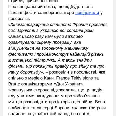
стрічки, присвячені війні.
Про спеціальний показ, що відбудеться в
Палаці фестивалів організатори
повідомили
у
пресрелізі.
«
Кінематографічна спільнота Франції проявляє
солідарність з Україною всі останні роки.
Однак цього разу нам було важливо
організувати окрему програму, яка
відбудеться на головному майданчику
фестивалю і продемонструє найвищий рівень
мистецької підтримки. А також знайти
фільми, що покажуть правду про війну та про
нашу боротьбу
», – розповіли в посольстві, яке
спільно з мерією Канн, France Télévisions та
Brut є організаторами «Дня України».
Французька сторона підкреслила, що ця подія
слугуватиме нагадуванням про зобов’язання
митців розповідати про історію цієї війни. Вона
відбувається «в серці Європи, яка вже три роки
впливає на український народ і на світ».