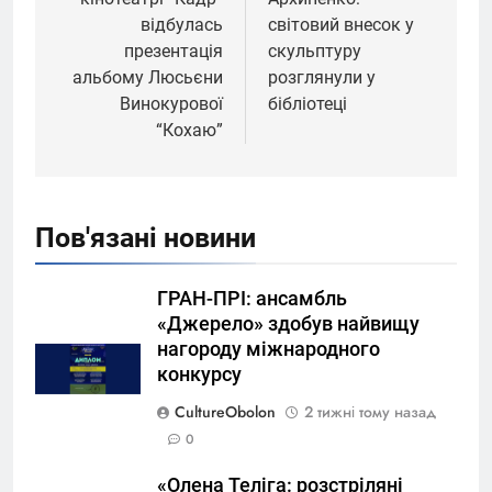
відбулась
світовий внесок у
презентація
скульптуру
альбому Люсьєни
розглянули у
Винокурової
бібліотеці
“Кохаю”
Пов'язані новини
ГРАН-ПРІ: ансамбль
«Джерело» здобув найвищу
нагороду міжнародного
конкурсу
CultureObolon
2 тижні тому назад
0
«Олена Теліга: розстріляні