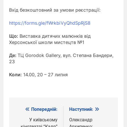
Вхід безкоштовний за умови реєстрації:
https://forms.gle/fWrkbiVyQhdSpRjS8
Що:
Виставка дитячих малюнків від
Херсонської школи мистецтв №1
Де:
ТЦ Gorodok Gallery, вул. Степана Бандери,
23
Коли:
14.00, 20 – 27 липня
Попередній:
Наступний:
Навігація
записів
У київському
Олександр
кінотеатрі “Кадр”
Архипенко: