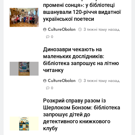
промені сонця»: у бібліотеці
вшанували 120-річчя видатної
української поетеси
CultureObolon
3 тижні тому назад
0
Динозаври чекають на
маленьких дослідників:
бібліотека запрошує на літню
читанку
CultureObolon
3 тижні тому назад
0
Розкрий справу разом із
Шерлоком Бонзом: бібліотека
запрошує дітей до
детективного книжкового
клубу