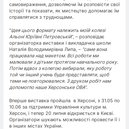
самовираження, дозволяючи їм розповісти свої
історії та показати, як мистецтво допомагає їм
справлятися з труднощами.
“
Ідея цього формату належить моїй колезі
Альоні Юріївні Петровській
”, – розповідає
організаторка виставки і викладачка школи
Наталія Володимирівна Липа, –
“саме вона
працювала над макетом. Всі роботи ми
малювали з дітьми протягом навчального року.
Потім вдвох з колегою вибирали, яку роботу
той чи інший учень буде представляти, щоб
теми не повторювалися. З друком робіт нам
допомогло наше Херсонське ОВА
”.
Вперше виставка пройшла в Херсоні, з 31.05 по
10.06 за підтримки Управління культури м.
Херсон, і тепер 20 липня відкриється в Києві.
Організатори шукають можливості провести її і
в інших містах України.