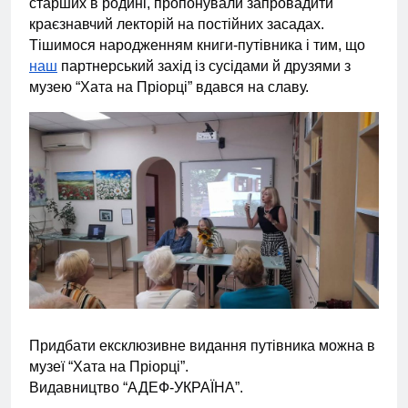
старших в родині, пропонували запровадити
краєзнавчий лекторій на постійних засадах.
Тішимося народженням книги-путівника і тим, що
наш
партнерський захід із сусідами й друзями з
музею “Хата на Пріорці” вдався на славу.
Придбати ексклюзивне видання путівника можна в
музеї “Хата на Пріорці”.
Видавництво “АДЕФ-УКРАЇНА”.