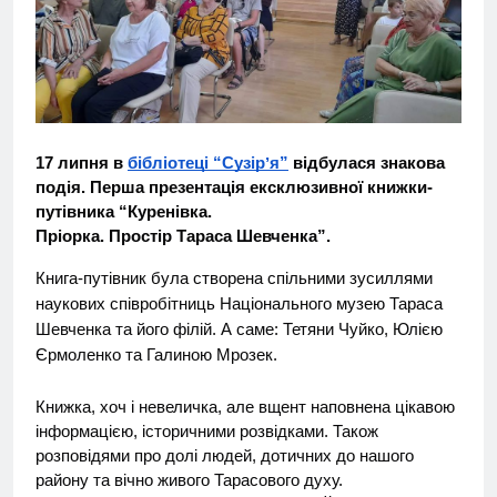
17 липня в
бібліотеці “Сузірʼя”
відбулася знакова
подія. Перша презентація ексклюзивної книжки-
путівника “Куренівка.
Пріорка. Простір Тараса Шевченка”.
Книга-путівник була створена спільними зусиллями
наукових співробітниць Національного музею Тараса
Шевченка та його філій. А саме: Тетяни Чуйко, Юлією
Єрмоленко та Галиною Мрозек.
Книжка, хоч і невеличка, але вщент наповнена цікавою
інформацією, історичними розвідками. Також
розповідями про долі людей, дотичних до нашого
району та вічно живого Тарасового духу.