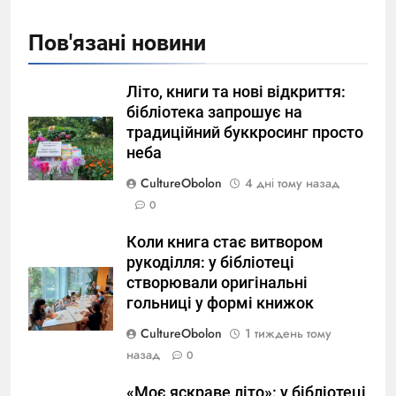
Пов'язані новини
Літо, книги та нові відкриття:
бібліотека запрошує на
традиційний буккросинг просто
неба
CultureObolon
4 дні тому назад
0
Коли книга стає витвором
рукоділля: у бібліотеці
створювали оригінальні
гольниці у формі книжок
CultureObolon
1 тиждень тому
назад
0
«Моє яскраве літо»: у бібліотеці