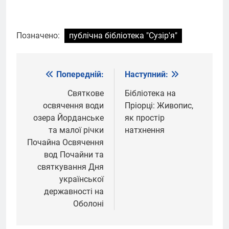
Позначено:
публічна бібліотека "Сузір'я"
Попередній:
Наступний:
Навігація
записів
Святкове
Бібліотека на
освячення води
Пріорці: Живопис,
озера Йорданське
як простір
та малої річки
натхнення
Почайна Освячення
вод Почайни та
святкування Дня
української
державності на
Оболоні