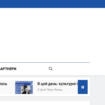
В Місті Києві Державної Адміністрації
АРТНЕРИ
В цей день: культурні події 2 серпня – що сталось
5 Днів Тому Назад