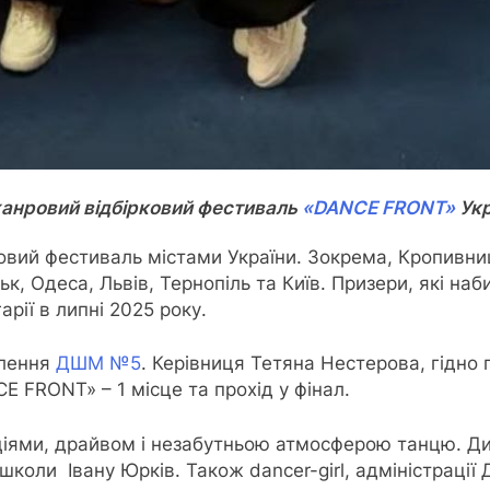
тожанровий відбірковий фестиваль
«DANCE FRONT»
Укр
вий фестиваль містами України. Зокрема, Кропивниц
ьк, Одеса, Львів, Тернопіль та Київ. Призери, які наб
арії в липні 2025 року.
ілення
ДШМ №5
. Керівниця Тетяна Нестерова, гідн
 FRONT» – 1 місце та прохід у фінал.
оціями, драйвом і незабутньою атмосферою танцю. 
коли Івану Юрків. Також dancer-girl, адміністраці