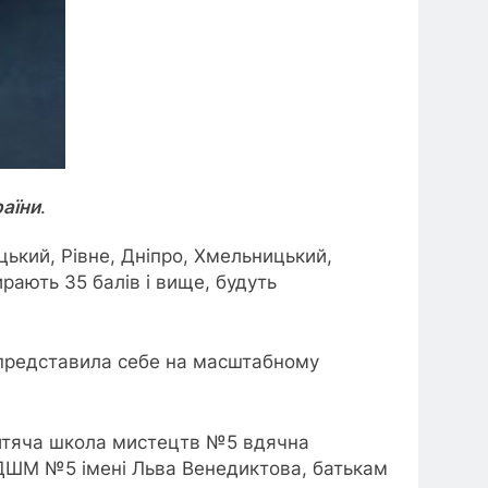
аїни
.
ький, Рівне, Дніпро, Хмельницький,
ирають 35 балів і вище, будуть
о представила себе на масштабному
Дитяча школа мистецтв №5 вдячна
ї ДШМ №5 імені Льва Венедиктова, батькам