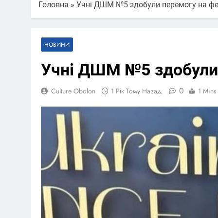
Головна
»
Учні ДШМ №5 здобули перемогу на ф
НОВИНИ
Учні ДШМ №5 здобули
0
Culture Obolon
1 Рік Тому Назад
1 Mins