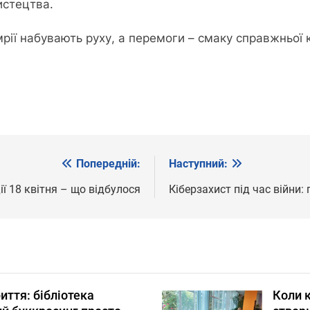
истецтва.
 мрії набувають руху, а перемоги – смаку справжньої 
Попередній:
Наступний:
ії 18 квітня – що відбулося
Кіберзахист під час війни
риття: бібліотека
Коли к