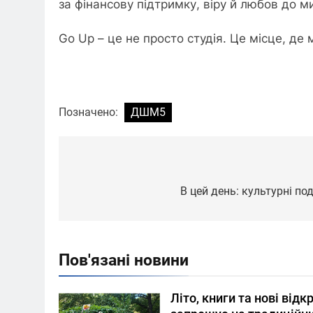
за фінансову підтримку, віру й любов до м
Go Up – це не просто студія. Це місце, де
Позначено:
ДШМ5
Навігація
записів
В цей день: культурні под
Пов'язані новини
Літо, книги та нові відк